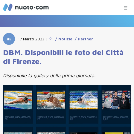
RE
17 Marzo 2023
|
/
Notizie
/
Partner
DBM. Disponibili le foto del Città
di Firenze.
Disponibile la gallery della prima giornata.