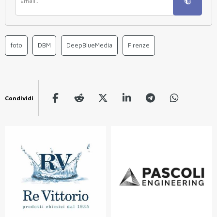
foto
DBM
DeepBlueMedia
Firenze
Condividi