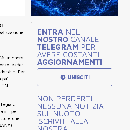
di
ENTRA
NEL
ealizzazione
NOSTRO
CANALE
TELEGRAM
PER
AVERE COSTANTI
"è un onore
AGGIORNAMENTI
nente leader
adership. Per
UNISCITI
a più
 LEN.
NON PERDERTI
NESSUNA NOTIZIA
tegia di
anni; per
SUL NUOTO
utture che
ISCRIVITI ALLA
(UANA),
NOSTRA