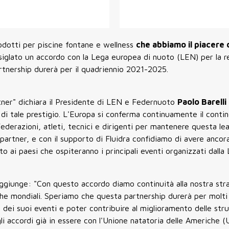
prodotti per piscine fontane e wellness
che abbiamo il piacere 
 siglato un accordo con la Lega europea di nuoto (LEN) per la r
rtnership durerà per il quadriennio 2021-2025.
artner" dichiara il Presidente di LEN e Federnuoto
Paolo Barelli
e di tale prestigio. L'Europa si conferma continuamente il conti
derazioni, atleti, tecnici e dirigenti per mantenere questa le
artner, e con il supporto di Fluidra confidiamo di avere ancor
to ai paesi che ospiteranno i principali eventi organizzati dalla
aggiunge: "Con questo accordo diamo continuità alla nostra stra
iche mondiali. Speriamo che questa partnership durerà per molti 
e dei suoi eventi e poter contribuire al miglioramento delle str
gli accordi già in essere con l'Unione natatoria delle Americhe 