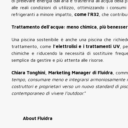
di prelevare energia dall’aria e trasferirla all’acqua della p
alle reali condizioni di utilizzo, ottimizzando i consum
refrigeranti a minore impatto,
come l’R32
, che contribu
Trattamento dell’acqua: meno chimica, più benesse
Una piscina sostenibile è anche una piscina che richie
trattamento, come
l’elettrolisi e i trattamenti UV
, p
chimiche e riducendo la necessità di sostituire freque
semplice da gestire e più attenta alle risorse.
Chiara Tonghini, Marketing Manager di Fluidra
, comm
tempo, consumare meno e integrarsi armoniosamente neg
costruttori e proprietari verso un nuovo standard di pisc
contemporaneo di vivere l’outdoor
.”
About Fluidra