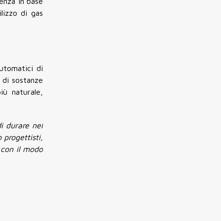
enza in base
lizzo di gas
utomatici di
 di sostanze
iù naturale,
di durare nel
progettisti,
a con il modo