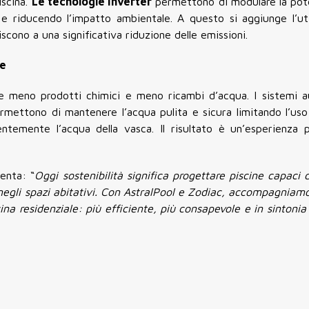
iscina.
Le tecnologie Inverter
permettono di modulare la pot
i e riducendo l’impatto ambientale. A questo si aggiunge l’uti
iscono a una significativa riduzione delle emissioni.
re
de meno prodotti chimici e meno ricambi d’acqua. I sistemi a
ermettono di mantenere l’acqua pulita e sicura limitando l’uso
ntemente l’acqua della vasca. Il risultato è un’esperienza p
enta: “
Oggi sostenibilità significa progettare piscine capaci 
li spazi abitativi. Con AstralPool e Zodiac, accompagniamo 
ina residenziale: più efficiente, più consapevole e in sintoni