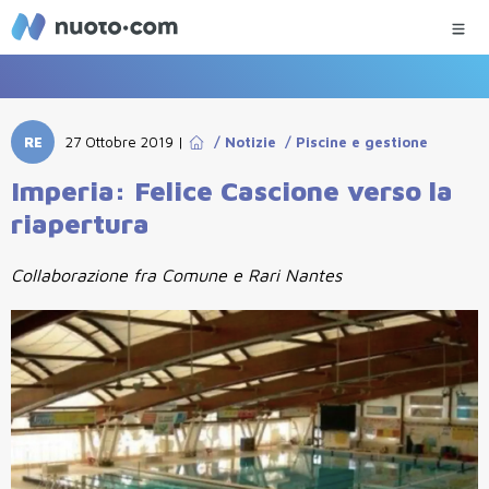
RE
27 Ottobre 2019
|
/
Notizie
/
Piscine e gestione
Imperia: Felice Cascione verso la
riapertura
Collaborazione fra Comune e Rari Nantes