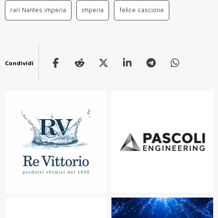
rari Nantes imperia
imperia
felice cascione
Condividi