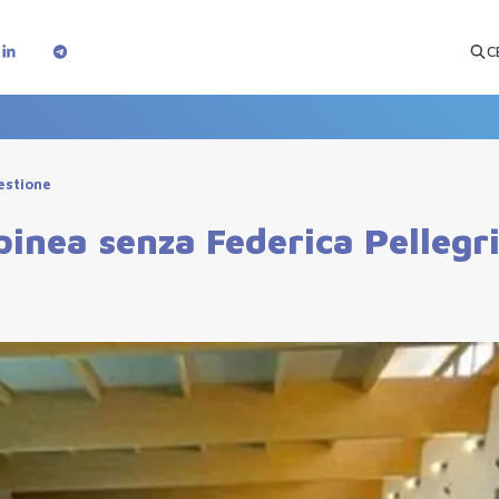
C
estione
pinea senza Federica Pellegri