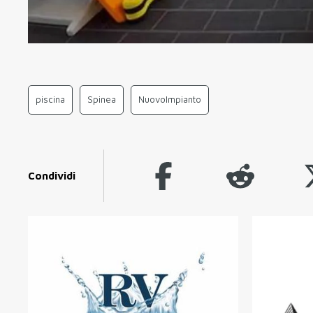
piscina
Spinea
NuovoImpianto
Condividi