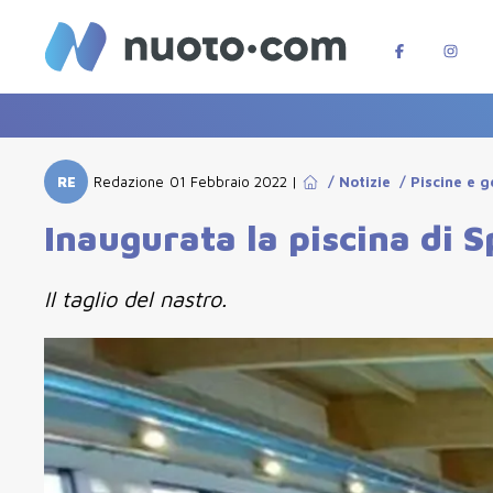
RE
Redazione
01 Febbraio 2022
|
/
Notizie
/
Piscine e g
Inaugurata la piscina di S
Il taglio del nastro.