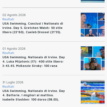
02 Agosto 2026
Risultati
USA Swimming. Conclusi i Nationals di
Irvine. Day 5. Gretchen Walsh: 50 stile
libero (23"60), Caeleb Dressel (21"35).
Ryan Erisman: 800 stile libero (7'43"53)
01 Agosto 2026
Risultati
USA Swimming. Nationals di Irvine. Day
4. Luka Mijatovic (17): 400 stile libero:
3:43.45. McKenzie Siroky: 100 rana
(1:05.64), Bottazzo 1:07.19. Alexei
Avakov: 100 rana (58.87).
31 Luglio 2026
Risultati
USA Swimming. Nationals di Irvine. Day
4. Batterie. I migliori al mattino.
Isabelle Stadden: 100 dorso (58.03),
Anita Bottazzo in finale con il quarto