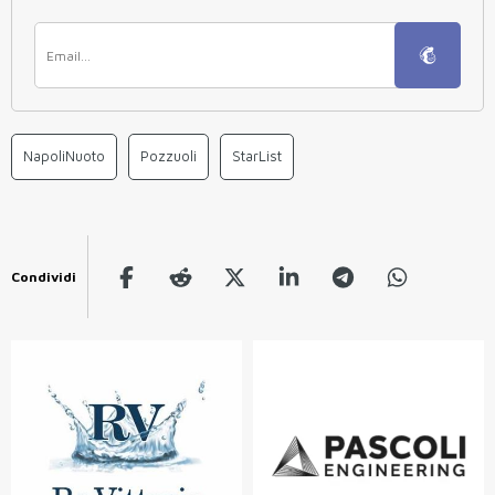
NapoliNuoto
Pozzuoli
StarList
Condividi