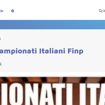
C
i
ampionati Italiani Finp
i.