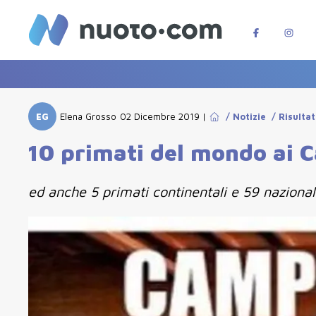
EG
Elena Grosso
02 Dicembre 2019
|
/
Notizie
/
Risultat
10 primati del mondo ai C
ed anche 5 primati continentali e 59 nazional