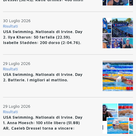
(4:33.26), Ryan Erisman (4:09.57). Anita
Bottazzo terza nei 50 rana (30.51)
30 Luglio 2026
Risultati
USA Swimming. Nationals di Irvine. Day
2. Ilya Kharun: 50 farfalla (22.59).
Isabelle Stadden: 200 dorso (2:04.76).
Josh Bey: 200 rana (2:07.58)
29 Luglio 2026
Risultati
USA Swimming. Nationals di Irvine. Day
2. Batterie. I migliori al mattino.
29 Luglio 2026
Risultati
USA Swimming. Nationals di Irvine. Day
1. Anna Moesch: 100 stile libero (51.88)
AR, Caeleb Dressel torna a vincere:
(47.70).