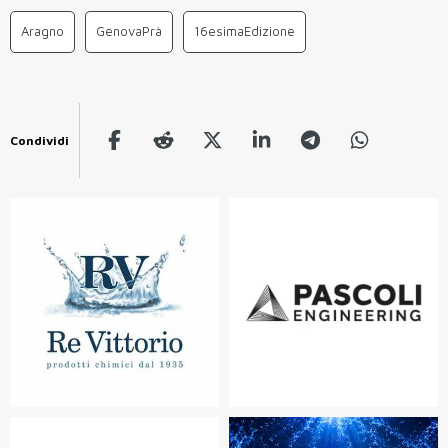
Aragno
GenovaPrà
16esimaEdizione
Condividi