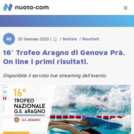
RE
20 Gennaio 2023
|
/
Notizie
/
Risultati
16° Trofeo Aragno di Genova Prà.
On line i primi risultati.
Disponibile il servizio live streaming dell'evento.