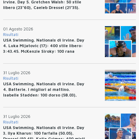
Irvine. Day 5. Gretchen Walsh: 50 stile
libero (23"60), Caeleb Dressel (21"35).
Ryan Erisman: 800 stile libero (7'43"53)
01 Agosto 2026
Risultati
USA Swimming. Nationals di Irvine. Day
4. Luka Mijatovic (17): 400 stile libero:
3:43.45. McKenzie Siroky: 100 rana
(1:05.64), Bottazzo 1:07.19. Alexei
Avakov: 100 rana (58.87).
31 Luglio 2026
Risultati
USA Swimming. Nationals di Irvine. Day
4. Batterie. I migliori al mattino.
Isabelle Stadden: 100 dorso (58.03),
Anita Bottazzo in finale con il quarto
tempo.
31 Luglio 2026
Risultati
USA Swimming. Nationals di Irvine. Day
3. Ilya Kharun: 100 farfalla (50.05),
Dressel (50.45). Katie Grimes: 400 misti