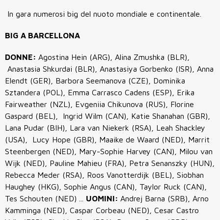
In gara numerosi big del nuoto mondiale e continentale.
BIG A BARCELLONA
DONNE:
Agostina Hein (ARG), Alina Zmushka (BLR),
Anastasia Shkurdai (BLR), Anastasiya Gorbenko (ISR), Anna
Elendt (GER), Barbora Seemanova (CZE), Dominika
Sztandera (POL), Emma Carrasco Cadens (ESP), Erika
Fairweather (NZL), Evgeniia Chikunova (RUS), Florine
Gaspard (BEL), Ingrid Wilm (CAN), Katie Shanahan (GBR),
Lana Pudar (BIH), Lara van Niekerk (RSA), Leah Shackley
(USA), Lucy Hope (GBR), Maaike de Waard (NED), Marrit
Steenbergen (NED), Mary-Sophie Harvey (CAN), Milou van
Wijk (NED), Pauline Mahieu (FRA), Petra Senanszky (HUN),
Rebecca Meder (RSA), Roos Vanotterdijk (BEL), Siobhan
Haughey (HKG), Sophie Angus (CAN), Taylor Ruck (CAN),
Tes Schouten (NED) ...
UOMINI:
Andrej Barna (SRB), Arno
Kamminga (NED), Caspar Corbeau (NED), Cesar Castro