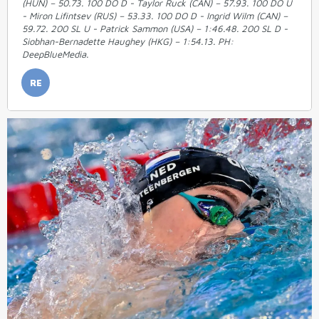
(HUN) – 50.73. 100 DO D - Taylor Ruck (CAN) – 57.93. 100 DO U
- Miron Lifintsev (RUS) – 53.33. 100 DO D - Ingrid Wilm (CAN) –
59.72. 200 SL U - Patrick Sammon (USA) – 1:46.48. 200 SL D -
Siobhan-Bernadette Haughey (HKG) – 1:54.13. PH:
DeepBlueMedia.
RE