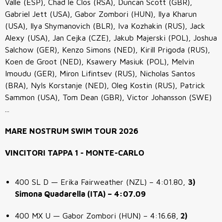
Valle (ESP), Chad le Clos (RSA), Duncan Scott (GBR),
Gabriel Jett (USA), Gabor Zombori (HUN), Ilya Kharun
(USA), Ilya Shymanovich (BLR), Iva Kozhakin (RUS), Jack
Alexy (USA), Jan Cejka (CZE), Jakub Majerski (POL), Joshua
Salchow (GER), Kenzo Simons (NED), Kirill Prigoda (RUS),
Koen de Groot (NED), Ksawery Masiuk (POL), Melvin
Imoudu (GER), Miron Lifintsev (RUS), Nicholas Santos
(BRA), Nyls Korstanje (NED), Oleg Kostin (RUS), Patrick
Sammon (USA), Tom Dean (GBR), Victor Johansson (SWE)
...
MARE NOSTRUM SWIM TOUR 2026
VINCITORI TAPPA 1 - MONTE-CARLO
400 SL D — Erika Fairweather (NZL) – 4:01.80,
3)
Simona Quadarella (ITA) – 4:07.09
400 MX U — Gabor Zombori (HUN) – 4:16.68,
2)