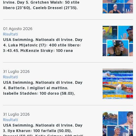
Irvine. Day 5. Gretchen Walsh: 50 stile
libero (23"60), Caeleb Dressel (21"35).
Ryan Erisman: 800 stile libero (7'43"53)
01 Agosto 2026
Risultati
USA Swimming. Nationals di Irvine. Day
4. Luka Mijatovic (17): 400 stile libero:
3:43.45. McKenzie Siroky: 100 rana
(1:05.64), Bottazzo 1:07.19. Alexei
Avakov: 100 rana (58.87).
31 Luglio 2026
Risultati
USA Swimming. Nationals di Irvine. Day
4. Batterie. I migliori al mattino.
Isabelle Stadden: 100 dorso (58.03),
Anita Bottazzo in finale con il quarto
tempo.
31 Luglio 2026
Risultati
USA Swimming. Nationals di Irvine. Day
3. Ilya Kharun: 100 farfalla (50.05),