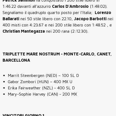
Patrick Sammon
ha conquistato i
200 stile libero
in
1:46.22
davanti all'azzurro
Carlos D'Ambrosio
(1:48.02).
Segnaliamo il quadruplo quarto posto per l'Italia;
Lorenzo
Ballarati
nei 50 stile libero con 22.10,
Jacopo Barbotti
nei
400 misti con 4:23.67 e nei 200 stile libero con 1:48.52 , e
Christian Mantegazza
nei 200 rana (2:12.30).
TRIPLETTE MARE NOSTRUM - MONTE-CARLO, CANET,
BARCELLONA
Marrit Steenbergen (NED) – 100 SL D
Gabor Zombori (HUN) – 400 MX U
Erika Fairweather (NZL) - 400 SL D
Mary-Sophie Harvey (CAN) - 200 MX
VINCITORI GIORNO 1