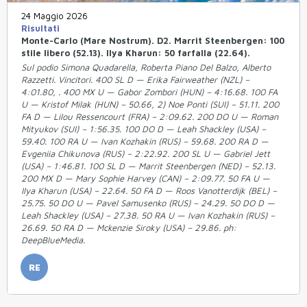
24 Maggio 2026
Risultati
Monte-Carlo (Mare Nostrum). D2. Marrit Steenbergen: 100
stile libero (52.13). Ilya Kharun: 50 farfalla (22.64).
Sul podio Simona Quadarella, Roberta Piano Del Balzo, Alberto
Razzetti. Vincitori. 400 SL D — Erika Fairweather (NZL) –
4:01.80, . 400 MX U — Gabor Zombori (HUN) – 4:16.68. 100 FA
U — Kristof Milak (HUN) – 50.66, 2) Noe Ponti (SUI) – 51.11. 200
FA D — Lilou Ressencourt (FRA) – 2:09.62. 200 DO U — Roman
Mityukov (SUI) – 1:56.35. 100 DO D — Leah Shackley (USA) –
59.40. 100 RA U — Ivan Kozhakin (RUS) – 59.68. 200 RA D —
Evgeniia Chikunova (RUS) – 2:22.92. 200 SL U — Gabriel Jett
(USA) – 1:46.81. 100 SL D — Marrit Steenbergen (NED) – 52.13.
200 MX D — Mary Sophie Harvey (CAN) – 2:09.77. 50 FA U —
Ilya Kharun (USA) – 22.64. 50 FA D — Roos Vanotterdijk (BEL) –
25.75. 50 DO U — Pavel Samusenko (RUS) – 24.29. 50 DO D —
Leah Shackley (USA) – 27.38. 50 RA U — Ivan Kozhakin (RUS) –
26.69. 50 RA D — Mckenzie Siroky (USA) – 29.86. ph:
DeepBlueMedia.
RE