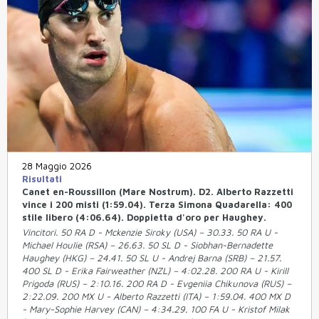
28 Maggio 2026
Risultati
Canet en-Roussillon (Mare Nostrum). D2. Alberto Razzetti
vince i 200 misti (1:59.04). Terza Simona Quadarella: 400
stile libero (4:06.64). Doppietta d'oro per Haughey.
Vincitori. 50 RA D - Mckenzie Siroky (USA) – 30.33. 50 RA U -
Michael Houlie (RSA) – 26.63. 50 SL D - Siobhan-Bernadette
Haughey (HKG) – 24.41. 50 SL U - Andrej Barna (SRB) – 21.57.
400 SL D - Erika Fairweather (NZL) – 4:02.28. 200 RA U - Kirill
Prigoda (RUS) – 2:10.16. 200 RA D - Evgeniia Chikunova (RUS) –
2:22.09. 200 MX U - Alberto Razzetti (ITA) – 1:59.04. 400 MX D
- Mary-Sophie Harvey (CAN) – 4:34.29. 100 FA U - Kristof Milak