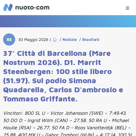
RE
30 Maggio 2026
|
/
Notizie
/
Risultati
37° Città di Barcellona (Mare
Nostrum 2026). D1. Marrit
Steenbergen: 100 stile libero
(51.97). Sul podio Simona
Quadarella, Carlos D'ambrosio e
Tommaso Griffante.
Vincitori: 800 SL U - Victor Johansson (SWE) – 7:49.43.
50 DO D - Ingrid Wilm (CAN) – 27.58. 50 RA U - Michael
Houlie (RSA) – 26.77. 50 FA D - Roos Vanotterdijk (BEL) –
25.88. 400 MX U - Gabor Zombori (HUN) – 4:17.14. 100 SL