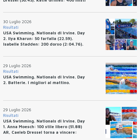
Dressel (50.45). Katie Grimes: 400 misti
(4:33.26), Ryan Erisman (4:09.57). Anita
Bottazzo terza nei 50 rana (30.51)
30 Luglio 2026
Risultati
USA Swimming. Nationals di Irvine. Day
2. Ilya Kharun: 50 farfalla (22.59).
Isabelle Stadden: 200 dorso (2:04.76).
Josh Bey: 200 rana (2:07.58)
29 Luglio 2026
Risultati
USA Swimming. Nationals di Irvine. Day
2. Batterie. I migliori al mattino.
29 Luglio 2026
Risultati
USA Swimming. Nationals di Irvine. Day
1. Anna Moesch: 100 stile libero (51.88)
AR, Caeleb Dressel torna a vincere:
(47.70).