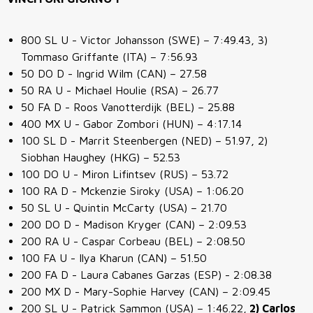
800 SL U - Victor Johansson (SWE) – 7:49.43, 3)
Tommaso Griffante (ITA) – 7:56.93
50 DO D - Ingrid Wilm (CAN) – 27.58
50 RA U - Michael Houlie (RSA) – 26.77
50 FA D - Roos Vanotterdijk (BEL) – 25.88
400 MX U - Gabor Zombori (HUN) – 4:17.14
100 SL D - Marrit Steenbergen (NED) – 51.97, 2)
Siobhan Haughey (HKG) – 52.53
100 DO U - Miron Lifintsev (RUS) – 53.72
100 RA D - Mckenzie Siroky (USA) – 1:06.20
50 SL U
- Quintin McCarty (USA) – 21.70
200 DO D
- Madison Kryger (CAN) – 2:09.53
200 RA U - Caspar Corbeau (BEL) – 2:08.50
100 FA U - Ilya Kharun (CAN) – 51.50
200 FA D - Laura Cabanes Garzas (ESP) - 2:08.38
200 MX D - Mary-Sophie Harvey (CAN) – 2:09.45
200 SL U - Patrick Sammon (USA) – 1:46.22,
2) Carlos