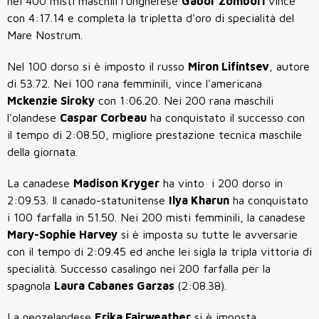
nei 400 misti maschili l'ungherese
Gabor Zombori
vince
con 4:17.14 e completa la tripletta d'oro di specialità del
Mare Nostrum.
Nel 100 dorso si è imposto il russo
Miron Lifintsev
, autore
di 53.72. Nei 100 rana femminili, vince l'americana
Mckenzie Siroky
con 1:06.20. Nei 200 rana maschili
l'olandese
Caspar Corbeau
ha conquistato il successo con
il tempo di 2:08.50, migliore prestazione tecnica maschile
della giornata.
La canadese
Madison Kryger
ha vinto i
200 dorso
in
2:09.53. Il c
anado-statunitense
Ilya Kharun
ha conquistato
i 100 farfalla in 51.50. Nei 200 misti femminili, la canadese
Mary-Sophie Harvey
si è imposta su tutte le avversarie
con il tempo di 2:09.45 ed anche lei sigla la tripla vittoria di
specialità.
Successo casalingo nei
200 farfalla
per la
spagnola
Laura Cabanes Garzas
(2:08.38).
La neozelandese
Erika Fairweather
si è imposta