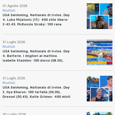
01 Agosto 2026
Risultati
USA Swimming. Nationals di Irvine. Day
4. Luka Mijatovic (17): 400 stile libero:
3:43.45. McKenzie Siroky: 100 rana
(1:05.64), Bottazzo 1:07.19. Alexei
Avakov: 100 rana (58.87).
31 Luglio 2026
Risultati
USA Swimming. Nationals di Irvine. Day
4. Batterie. I migliori al mattino.
Isabelle Stadden: 100 dorso (58.03),
Anita Bottazzo in finale con il quarto
tempo.
31 Luglio 2026
Risultati
USA Swimming. Nationals di Irvine. Day
3. Ilya Kharun: 100 farfalla (50.05),
Dressel (50.45). Katie Grimes: 400 misti
(4:33.26), Ryan Erisman (4:09.57). Anita
Bottazzo terza nei 50 rana (30.51)
30 Luglio 2026