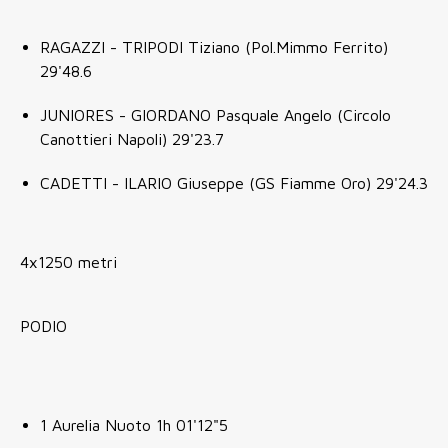
RAGAZZI - TRIPODI Tiziano (Pol.Mimmo Ferrito)
29'48.6
JUNIORES - GIORDANO Pasquale Angelo (Circolo
Canottieri Napoli) 29'23.7
CADETTI - ILARIO Giuseppe (GS Fiamme Oro) 29'24.3
4x1250 metri
PODIO
1 Aurelia Nuoto 1h 01'12"5