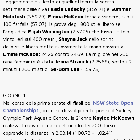
leggermente più lento di quelli ottenuti la scorsa
settimana dalle rivali
Katie Ledecky
(3.59.71) e
Summer
McIntosh
(3.59.79).
Emma McKeon
torna a vincere, suoi i
100 farfalla (57.07), la prova degli 800 stile libero se
l'aggiudica
Elijah Winnington
(7.57.25) che bissa il titolo
vinto ieri sui 400 metri,
Shayna Jack
nello sprint
dello stile libero mette nuovamente la mano davanti a
Emma McKeon;
24.26 contro 24.69. La migliore nei 200
rana femminile è stata
Jenna Strauch
(2.25.68), sotto i 2
minuti i 200 misti di
Se-Bom Lee
(1.59.73).
GIORNO 1
Nel corso della prima serata di finali dei
NSW State Open
Championships
,
in corso di svolgimento presso il Sydney
Olympic Park Aquatic Centre, la 21enne
Kaylee McKeown
realizza il nuovo primato del mondo dei 200 dorso
coprendo la distanza in 2.03.14 (1.00.73 - 1.02.41)