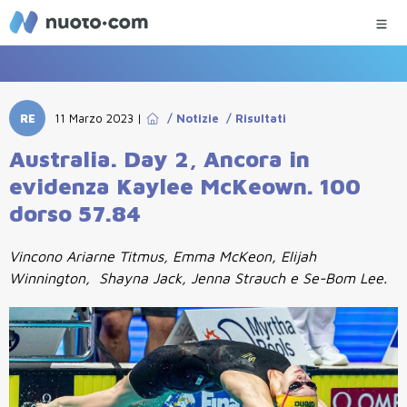
RE
11 Marzo 2023
|
/
Notizie
/
Risultati
Australia. Day 2, Ancora in
evidenza Kaylee McKeown. 100
dorso 57.84
Vincono Ariarne Titmus, Emma McKeon, Elijah
Winnington, Shayna Jack, Jenna Strauch e Se-Bom Lee.