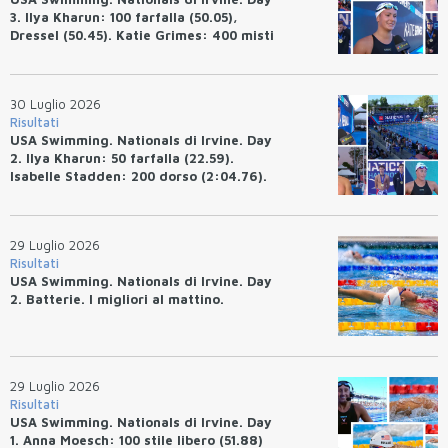
3. Ilya Kharun: 100 farfalla (50.05),
Dressel (50.45). Katie Grimes: 400 misti
(4:33.26), Ryan Erisman (4:09.57). Anita
Bottazzo terza nei 50 rana (30.51)
30 Luglio 2026
Risultati
USA Swimming. Nationals di Irvine. Day
2. Ilya Kharun: 50 farfalla (22.59).
Isabelle Stadden: 200 dorso (2:04.76).
Josh Bey: 200 rana (2:07.58)
29 Luglio 2026
Risultati
USA Swimming. Nationals di Irvine. Day
2. Batterie. I migliori al mattino.
29 Luglio 2026
Risultati
USA Swimming. Nationals di Irvine. Day
1. Anna Moesch: 100 stile libero (51.88)