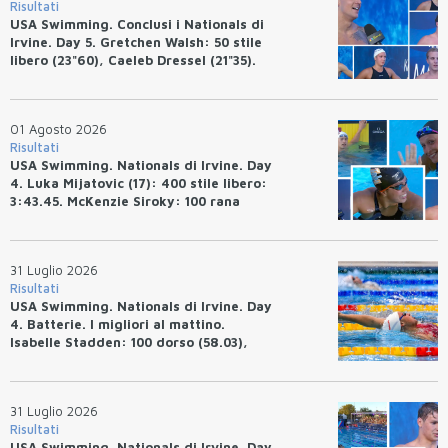
Risultati
USA Swimming. Conclusi i Nationals di
Irvine. Day 5. Gretchen Walsh: 50 stile
libero (23"60), Caeleb Dressel (21"35).
Ryan Erisman: 800 stile libero (7'43"53)
01 Agosto 2026
Risultati
USA Swimming. Nationals di Irvine. Day
4. Luka Mijatovic (17): 400 stile libero:
3:43.45. McKenzie Siroky: 100 rana
(1:05.64), Bottazzo 1:07.19. Alexei
Avakov: 100 rana (58.87).
31 Luglio 2026
Risultati
USA Swimming. Nationals di Irvine. Day
4. Batterie. I migliori al mattino.
Isabelle Stadden: 100 dorso (58.03),
Anita Bottazzo in finale con il quarto
tempo.
31 Luglio 2026
Risultati
USA Swimming. Nationals di Irvine. Day