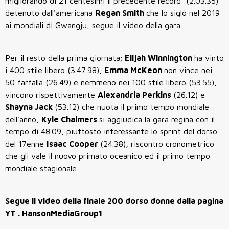
migliorando di 21 centesimi il precedente record (2.03.35)
detenuto dall'americana
Regan Smith
che lo siglò nel 2019
ai mondiali di Gwangju, segue il video della gara.
Per il resto della prima giornata;
Elijah Winnington
ha vinto
i 400 stile libero (3.47.98),
Emma McKeon
non vince nei
50 farfalla (26.49) e nemmeno nei 100 stile libero (53.55),
vincono rispettivamente
Alexandria Perkins
(26.12) e
Shayna Jack
(53.12) che nuota il primo tempo mondiale
dell'anno,
Kyle Chalmers
si aggiudica la gara regina con il
tempo di 48.09, piuttosto interessante lo sprint del dorso
del 17enne
Isaac Cooper
(24.38), riscontro cronometrico
che gli vale il nuovo primato oceanico ed il primo tempo
mondiale stagionale.
Segue il video della finale 200 dorso donne dalla pagina
YT . HansonMediaGroup1