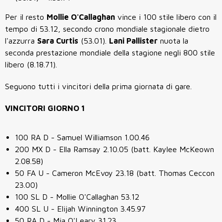
Per il resto
Mollie O'Callaghan
vince i 100 stile libero con il
tempo di 53.12, secondo crono mondiale stagionale dietro
l'azzurra
Sara Curtis
(53.01).
Lani Pallister
nuota la
seconda prestazione mondiale della stagione negli 800 stile
libero (8.18.71).
Seguono tutti i vincitori della prima giornata di gare.
VINCITORI GIORNO 1
100 RA D - Samuel Williamson 1.00.46
200 MX D - Ella Ramsay 2.10.05 (batt. Kaylee McKeown
2.08.58)
50 FA U - Cameron McEvoy 23.18 (batt. Thomas Ceccon
23.00)
100 SL D - Mollie O'Callaghan 53.12
400 SL U - Elijah Winnington 3.45.97
50 RA D - Mia O'Leary 31.23