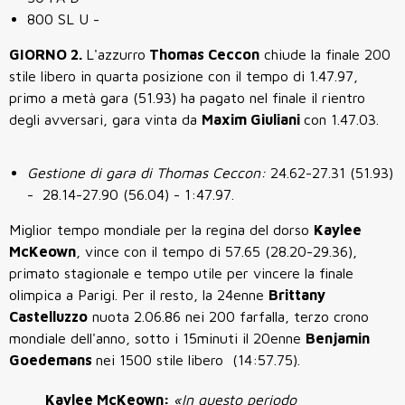
800 SL U -
GIORNO 2.
L'azzurro
Thomas Ceccon
chiude la finale 200
stile libero in quarta posizione con il tempo di 1.47.97,
primo a metà gara (51.93) ha pagato nel finale il rientro
degli avversari, gara vinta da
Maxim Giuliani
con 1.47.03.
Gestione di gara di Thomas Ceccon:
24.62-27.31 (51.93)
- 28.14-27.90 (56.04) - 1:47.97.
Miglior tempo mondiale per la regina del dorso
Kaylee
McKeown
, vince con il tempo di 57.65 (28.20-29.36),
primato stagionale e tempo utile per vincere la finale
olimpica a Parigi. Per il resto, la 24enne
Brittany
Castelluzzo
nuota 2.06.86 nei 200 farfalla, terzo crono
mondiale dell'anno, sotto i 15minuti il 20enne
Benjamin
Goedemans
nei 1500 stile libero (14:57.75).
Kaylee McKeown:
«In questo periodo