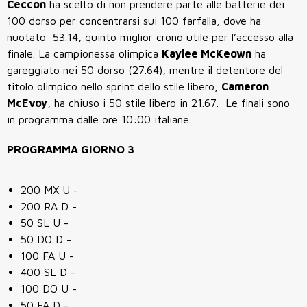
Ceccon
ha scelto di non prendere parte alle batterie dei
100 dorso per concentrarsi sui 100 farfalla, dove ha
nuotato 53.14, quinto miglior crono utile per l’accesso alla
finale. La campionessa olimpica
Kaylee McKeown
ha
gareggiato nei 50 dorso (27.64), mentre il detentore del
titolo olimpico nello sprint dello stile libero,
Cameron
McEvoy
, ha chiuso i 50 stile libero in 21.67. Le finali sono
in programma dalle ore 10:00 italiane.
PROGRAMMA GIORNO 3
200 MX U -
200 RA D -
50 SL U -
50 DO D -
100 FA U -
400 SL D -
100 DO U -
50 FA D -