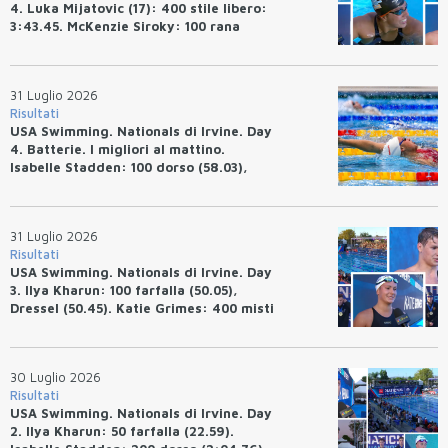
4. Luka Mijatovic (17): 400 stile libero:
3:43.45. McKenzie Siroky: 100 rana
(1:05.64), Bottazzo 1:07.19. Alexei
Avakov: 100 rana (58.87).
31 Luglio 2026
Risultati
USA Swimming. Nationals di Irvine. Day
4. Batterie. I migliori al mattino.
Isabelle Stadden: 100 dorso (58.03),
Anita Bottazzo in finale con il quarto
tempo.
31 Luglio 2026
Risultati
USA Swimming. Nationals di Irvine. Day
3. Ilya Kharun: 100 farfalla (50.05),
Dressel (50.45). Katie Grimes: 400 misti
(4:33.26), Ryan Erisman (4:09.57). Anita
Bottazzo terza nei 50 rana (30.51)
30 Luglio 2026
Risultati
USA Swimming. Nationals di Irvine. Day
2. Ilya Kharun: 50 farfalla (22.59).