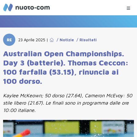
RE
23 Aprile 2025
|
/
Notizie
/
Risultati
Australian Open Championships.
Day 3 (batterie). Thomas Ceccon:
100 farfalla (53.15), rinuncia ai
100 dorso.
Kaylee McKeown; 50 dorso (27.64), Cameron McEvoy: 50
stile libero (21.67). Le finali sono in programma dalle ore
10:00 italiane.