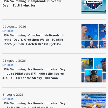
USA Swimming. Campionati Giovanili.
Day 1. Tutti i vincitori.
02 Agosto 2026
Risultati
USA Swimming. Conclusi i Nationals di
Irvine. Day 5. Gretchen Walsh: 50 stile
libero (23"60), Caeleb Dressel (21"35).
Ryan Erisman: 800 stile libero (7'43"53)
01 Agosto 2026
Risultati
USA Swimming. Nationals di Irvine. Day
4. Luka Mijatovic (17): 400 stile libero:
3:43.45. McKenzie Siroky: 100 rana
(1:05.64), Bottazzo 1:07.19. Alexei
Avakov: 100 rana (58.87).
31 Luglio 2026
Risultati
USA Swimming. Nationals di Irvine. Day
4. Batterie. I migliori al mattino.