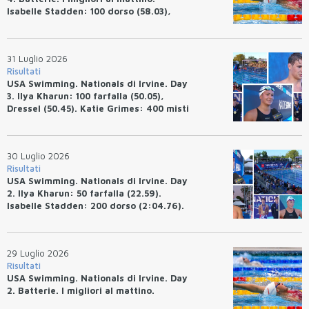
Isabelle Stadden: 100 dorso (58.03),
Anita Bottazzo in finale con il quarto
tempo.
31 Luglio 2026
Risultati
USA Swimming. Nationals di Irvine. Day
3. Ilya Kharun: 100 farfalla (50.05),
Dressel (50.45). Katie Grimes: 400 misti
(4:33.26), Ryan Erisman (4:09.57). Anita
Bottazzo terza nei 50 rana (30.51)
30 Luglio 2026
Risultati
USA Swimming. Nationals di Irvine. Day
2. Ilya Kharun: 50 farfalla (22.59).
Isabelle Stadden: 200 dorso (2:04.76).
Josh Bey: 200 rana (2:07.58)
29 Luglio 2026
Risultati
USA Swimming. Nationals di Irvine. Day
2. Batterie. I migliori al mattino.