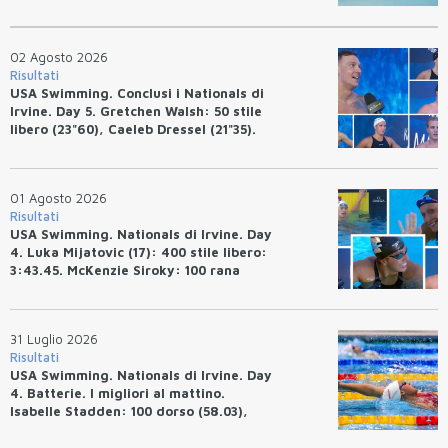
02 Agosto 2026
Risultati
USA Swimming. Conclusi i Nationals di
Irvine. Day 5. Gretchen Walsh: 50 stile
libero (23"60), Caeleb Dressel (21"35).
Ryan Erisman: 800 stile libero (7'43"53)
01 Agosto 2026
Risultati
USA Swimming. Nationals di Irvine. Day
4. Luka Mijatovic (17): 400 stile libero:
3:43.45. McKenzie Siroky: 100 rana
(1:05.64), Bottazzo 1:07.19. Alexei
Avakov: 100 rana (58.87).
31 Luglio 2026
Risultati
USA Swimming. Nationals di Irvine. Day
4. Batterie. I migliori al mattino.
Isabelle Stadden: 100 dorso (58.03),
Anita Bottazzo in finale con il quarto
tempo.