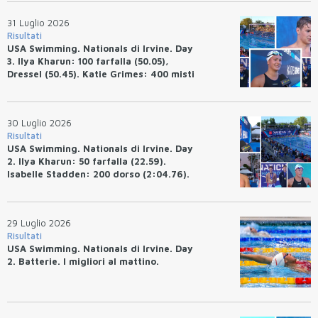
31 Luglio 2026
Risultati
USA Swimming. Nationals di Irvine. Day
3. Ilya Kharun: 100 farfalla (50.05),
Dressel (50.45). Katie Grimes: 400 misti
(4:33.26), Ryan Erisman (4:09.57). Anita
Bottazzo terza nei 50 rana (30.51)
30 Luglio 2026
Risultati
USA Swimming. Nationals di Irvine. Day
2. Ilya Kharun: 50 farfalla (22.59).
Isabelle Stadden: 200 dorso (2:04.76).
Josh Bey: 200 rana (2:07.58)
29 Luglio 2026
Risultati
USA Swimming. Nationals di Irvine. Day
2. Batterie. I migliori al mattino.