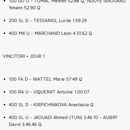
100 DO U - TOMAC Mewen 52.88 Q, NDOYE-BROUARD
Yohann 52.90 Q
200 SL D - TESSARIOL Lucile 1.59.29
400 MX U - MARCHAND Léon 4.10.62 Q
VINCITORI • JOUR 1
100 FA D - WATTEL Marie 57.49 Q
100 RA U - VIQUERAT Antoine 1.00.07
400 SL D - KIRPICHNIKOVA Anastasiia Q
400 SL U - JAOUADI Ahmed (TUN) 3.46.10 - AUBRY
David 3.46.46 Q