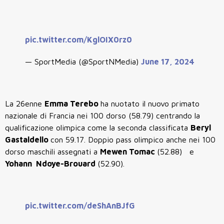
pic.twitter.com/KglOIX0rz0
— SportMedia (@SportNMedia)
June 17, 2024
La 26enne
Emma Terebo
ha nuotato il nuovo primato
nazionale di Francia nei 100 dorso (58.79) centrando la
qualificazione olimpica come la seconda classificata
Beryl
Gastaldello
con 59.17. Doppio pass olimpico anche nei 100
dorso maschili assegnati a
Mewen Tomac
(52.88) e
Yohann Ndoye-Brouard
(52.90).
pic.twitter.com/deShAnBJfG