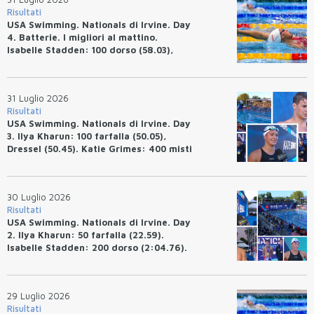
Risultati
USA Swimming. Nationals di Irvine. Day
4. Batterie. I migliori al mattino.
Isabelle Stadden: 100 dorso (58.03),
Anita Bottazzo in finale con il quarto
tempo.
31 Luglio 2026
Risultati
USA Swimming. Nationals di Irvine. Day
3. Ilya Kharun: 100 farfalla (50.05),
Dressel (50.45). Katie Grimes: 400 misti
(4:33.26), Ryan Erisman (4:09.57). Anita
Bottazzo terza nei 50 rana (30.51)
30 Luglio 2026
Risultati
USA Swimming. Nationals di Irvine. Day
2. Ilya Kharun: 50 farfalla (22.59).
Isabelle Stadden: 200 dorso (2:04.76).
Josh Bey: 200 rana (2:07.58)
29 Luglio 2026
Risultati