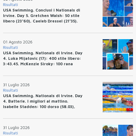
Risultati
USA Swimming. Conclusi i Nationals di
Irvine. Day 5. Gretchen Walsh: 50 stile
libero (23"60), Caeleb Dressel (21"35).
Ryan Erisman: 800 stile libero (7'43"53)
01 Agosto 2026
Risultati
USA Swimming. Nationals di Irvine. Day
4. Luka Mijatovic (17): 400 stile libero:
3:43.45. McKenzie Siroky: 100 rana
(1:05.64), Bottazzo 1:07.19. Alexei
Avakov: 100 rana (58.87).
31 Luglio 2026
Risultati
USA Swimming. Nationals di Irvine. Day
4. Batterie. I migliori al mattino.
Isabelle Stadden: 100 dorso (58.03),
Anita Bottazzo in finale con il quarto
tempo.
31 Luglio 2026
Risultati