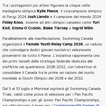
Tra i protagonisti più attesi figurano la cinque volte
medagliata olimpica
Kylie Masse
, il vicecampione olimpico
di Parigi 2024
Josh Liendo
e il campione del mondo 2024
Finlay Knox
, insieme ad altri olimpici canadesi come
Yuri
Kisil, Emma O’Croinin, Blake Tierney
e
Ingrid Wilm
.
Parallelamente alla manifestazione, Swimming Canada
organizzerà il
Female Youth Relay Camp 2026
, un raduno
che coinvolgerà dodici giovani nuotatrici selezionate
provenienti da tutto il Paese. L'iniziativa rappresenta uno
dei primi tasselli della strategia federale dedicata alle
staffette nel quadriennio 2028-2032, con l'obiettivo di
consolidare il Canada tra le prime sei nazioni del nuoto
mondiale ai Giochi Olimpici del 2028 e del 2032.
Dal 5 al 10 luglio a Montreal ospiterà gli Swimming Canada
Trials, validi come prova di selezione per i Pan Pacific
Championships e per gli Junior Pan Pacific Championships, .
già ufficializzato il team per i
Commonwealth Games di