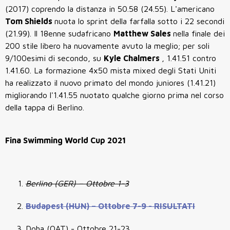
(2017) coprendo la distanza in 50.58 (24.55). L'americano
Tom Shields
nuota lo sprint della farfalla sotto i 22 secondi
(21.99). Il 18enne sudafricano
Matthew Sales
nella finale dei
200 stile libero ha nuovamente avuto la meglio; per soli
9/100esimi di secondo, su
Kyle Chalmers
, 1.41.51 contro
1.41.60. La formazione 4x50 mista mixed degli Stati Uniti
ha realizzato il nuovo primato del mondo juniores (1.41.21)
migliorando l'1.41.55 nuotato qualche giorno prima nel corso
della tappa di Berlino.
Fina Swimming World Cup 2021
Berlino (GER) – Ottobre 1-3
Budapest (HUN) – Ottobre 7-9 - RISULTATI
Doha (QAT) - Ottobre 21-23