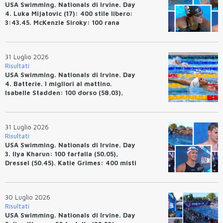
USA Swimming. Nationals di Irvine. Day
4. Luka Mijatovic (17): 400 stile libero:
3:43.45. McKenzie Siroky: 100 rana
(1:05.64), Bottazzo 1:07.19. Alexei
Avakov: 100 rana (58.87).
31 Luglio 2026
Risultati
USA Swimming. Nationals di Irvine. Day
4. Batterie. I migliori al mattino.
Isabelle Stadden: 100 dorso (58.03),
Anita Bottazzo in finale con il quarto
tempo.
31 Luglio 2026
Risultati
USA Swimming. Nationals di Irvine. Day
3. Ilya Kharun: 100 farfalla (50.05),
Dressel (50.45). Katie Grimes: 400 misti
(4:33.26), Ryan Erisman (4:09.57). Anita
Bottazzo terza nei 50 rana (30.51)
30 Luglio 2026
Risultati
USA Swimming. Nationals di Irvine. Day