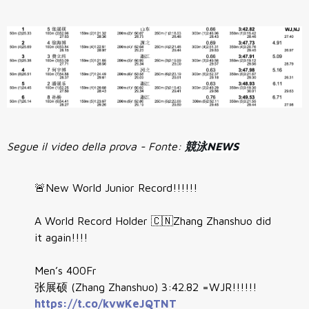
Segue il video della prova - Fonte:
競泳NEWS
🚨New World Junior Record!!!!!!
A World Record Holder 🇨🇳Zhang Zhanshuo did
it again!!!!
Men’s 400Fr
张展硕 (Zhang Zhanshuo) 3:42.82 =WJR!!!!!!
https://t.co/kvwKeJQTNT