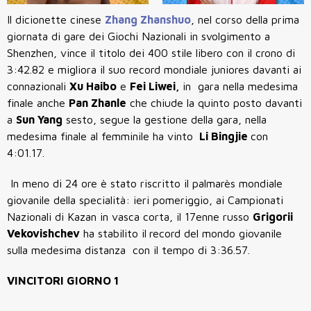
Il dicionette cinese
Zhang Zhanshuo
, nel corso della prima
giornata di gare dei Giochi Nazionali in svolgimento a
Shenzhen, vince
il titolo dei 400 stile libero con il crono di
3:42.82 e migliora il suo record mondiale juniores
davanti ai
connazionali
Xu Haibo
e
Fei Liwei,
in
gara nella medesima
finale anche
Pan Zhanle
che chiude la quinto posto davanti
a
Sun Yang
sesto, segue la gestione della gara, nella
medesima finale al femminile ha vinto
Li Bingjie
con
4:01.17.
In meno di 24 ore è stato riscritto il palmarès mondiale
giovanile della specialità: ieri pomeriggio, ai Campionati
Nazionali di Kazan in vasca corta, il 17enne russo
Grigorii
Vekovishchev
ha stabilito il
record del mondo giovanile
sulla medesima distanza
con il tempo di
3:36.57
.
VINCITORI GIORNO 1