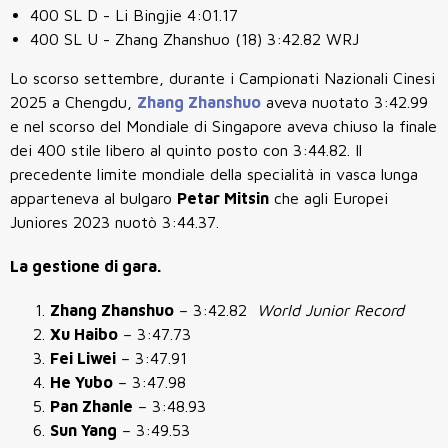
400 SL D - Li Bingjie 4:01.17
400 SL U - Zhang Zhanshuo (18) 3:42.82 WRJ
Lo scorso settembre, durante i
Campionati Nazionali Cinesi
2025
a
Chengdu
,
Zhang Zhanshuo
aveva nuotato
3:42.99
e n
el scorso del
Mondiale di Singapore
aveva chiuso la finale
dei 400 stile libero al quinto posto con
3:44.82
. Il
precedente limite mondiale della specialità in vasca lunga
apparteneva al bulgaro
Petar Mitsin
che agli Europei
Juniores 2023 nuotò
3:44.37.
La gestione di gara.
Zhang Zhanshuo
– 3:42.82
World Junior Record
Xu Haibo
– 3:47.73
Fei Liwei
– 3:47.91
He Yubo
– 3:47.98
Pan Zhanle
– 3:48.93
Sun Yang
– 3:49.53