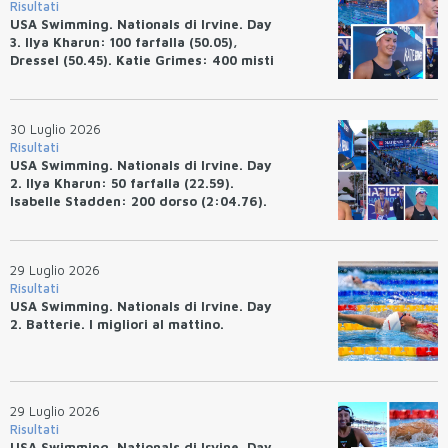
Risultati
USA Swimming. Nationals di Irvine. Day
3. Ilya Kharun: 100 farfalla (50.05),
Dressel (50.45). Katie Grimes: 400 misti
(4:33.26), Ryan Erisman (4:09.57). Anita
Bottazzo terza nei 50 rana (30.51)
30 Luglio 2026
Risultati
USA Swimming. Nationals di Irvine. Day
2. Ilya Kharun: 50 farfalla (22.59).
Isabelle Stadden: 200 dorso (2:04.76).
Josh Bey: 200 rana (2:07.58)
29 Luglio 2026
Risultati
USA Swimming. Nationals di Irvine. Day
2. Batterie. I migliori al mattino.
29 Luglio 2026
Risultati
USA Swimming. Nationals di Irvine. Day