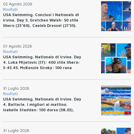
02 Agosto 2026
Risultati
USA Swimming. Conclusi i Nationals di
Irvine. Day 5. Gretchen Walsh: 50 stile
libero (23"60), Caeleb Dressel (21"35).
Ryan Erisman: 800 stile libero (7'43"53)
01 Agosto 2026
Risultati
USA Swimming. Nationals di Irvine. Day
4. Luka Mijatovic (17): 400 stile libero:
3:43.45. McKenzie Siroky: 100 rana
(1:05.64), Bottazzo 1:07.19. Alexei
Avakov: 100 rana (58.87).
31 Luglio 2026
Risultati
USA Swimming. Nationals di Irvine. Day
4. Batterie. I migliori al mattino.
Isabelle Stadden: 100 dorso (58.03),
Anita Bottazzo in finale con il quarto
tempo.
31 Luglio 2026