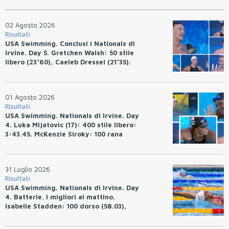
02 Agosto 2026
Risultati
USA Swimming. Conclusi i Nationals di
Irvine. Day 5. Gretchen Walsh: 50 stile
libero (23"60), Caeleb Dressel (21"35).
Ryan Erisman: 800 stile libero (7'43"53)
01 Agosto 2026
Risultati
USA Swimming. Nationals di Irvine. Day
4. Luka Mijatovic (17): 400 stile libero:
3:43.45. McKenzie Siroky: 100 rana
(1:05.64), Bottazzo 1:07.19. Alexei
Avakov: 100 rana (58.87).
31 Luglio 2026
Risultati
USA Swimming. Nationals di Irvine. Day
4. Batterie. I migliori al mattino.
Isabelle Stadden: 100 dorso (58.03),
Anita Bottazzo in finale con il quarto
tempo.