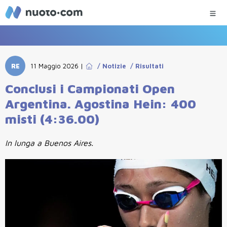
RE
11 Maggio 2026
|
/
Notizie
/
Risultati
Conclusi i Campionati Open
Argentina. Agostina Hein: 400
misti (4:36.00)
In lunga a Buenos Aires.