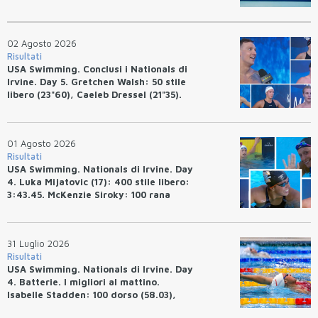
02 Agosto 2026
Risultati
USA Swimming. Conclusi i Nationals di
Irvine. Day 5. Gretchen Walsh: 50 stile
libero (23"60), Caeleb Dressel (21"35).
Ryan Erisman: 800 stile libero (7'43"53)
01 Agosto 2026
Risultati
USA Swimming. Nationals di Irvine. Day
4. Luka Mijatovic (17): 400 stile libero:
3:43.45. McKenzie Siroky: 100 rana
(1:05.64), Bottazzo 1:07.19. Alexei
Avakov: 100 rana (58.87).
31 Luglio 2026
Risultati
USA Swimming. Nationals di Irvine. Day
4. Batterie. I migliori al mattino.
Isabelle Stadden: 100 dorso (58.03),
Anita Bottazzo in finale con il quarto