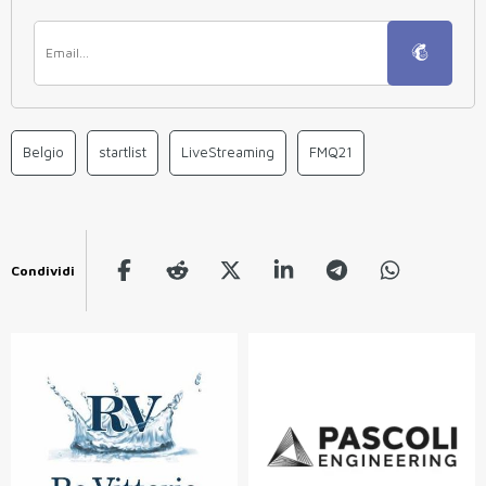
Belgio
startlist
LiveStreaming
FMQ21
Condividi