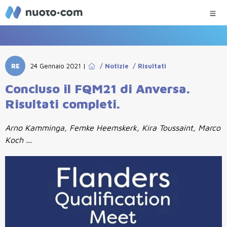
RE
24 Gennaio 2021
|
/
Notizie
/
Risultati
Concluso il FQM21 di Anversa.
Risultati completi.
Arno Kamminga, Femke Heemskerk, Kira Toussaint, Marco
Koch ...