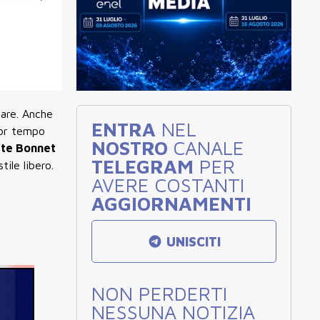
gare. Anche
ENTRA
NEL
lior tempo
NOSTRO
CANALE
tte Bonnet
TELEGRAM
PER
tile libero.
AVERE COSTANTI
AGGIORNAMENTI
UNISCITI
NON PERDERTI
NESSUNA NOTIZIA