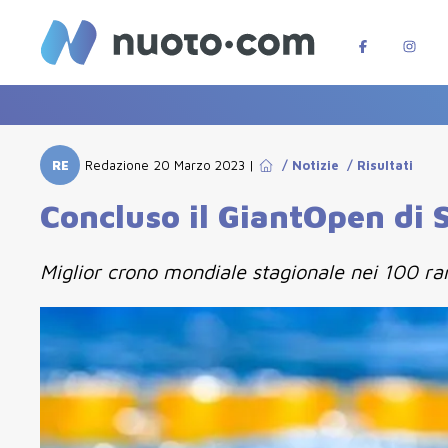
RE
Redazione
20 Marzo 2023
|
/
Notizie
/
Risultati
Concluso il GiantOpen di S
Miglior crono mondiale stagionale nei 100 ran