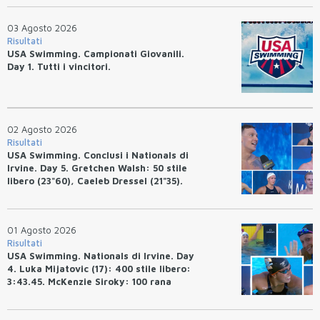
03 Agosto 2026
Risultati
USA Swimming. Campionati Giovanili.
Day 1. Tutti i vincitori.
02 Agosto 2026
Risultati
USA Swimming. Conclusi i Nationals di
Irvine. Day 5. Gretchen Walsh: 50 stile
libero (23"60), Caeleb Dressel (21"35).
Ryan Erisman: 800 stile libero (7'43"53)
01 Agosto 2026
Risultati
USA Swimming. Nationals di Irvine. Day
4. Luka Mijatovic (17): 400 stile libero:
3:43.45. McKenzie Siroky: 100 rana
(1:05.64), Bottazzo 1:07.19. Alexei
Avakov: 100 rana (58.87).