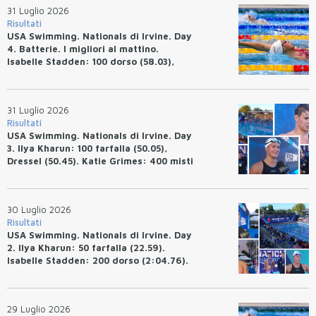
31 Luglio 2026
Risultati
USA Swimming. Nationals di Irvine. Day
4. Batterie. I migliori al mattino.
Isabelle Stadden: 100 dorso (58.03),
Anita Bottazzo in finale con il quarto
tempo.
31 Luglio 2026
Risultati
USA Swimming. Nationals di Irvine. Day
3. Ilya Kharun: 100 farfalla (50.05),
Dressel (50.45). Katie Grimes: 400 misti
(4:33.26), Ryan Erisman (4:09.57). Anita
Bottazzo terza nei 50 rana (30.51)
30 Luglio 2026
Risultati
USA Swimming. Nationals di Irvine. Day
2. Ilya Kharun: 50 farfalla (22.59).
Isabelle Stadden: 200 dorso (2:04.76).
Josh Bey: 200 rana (2:07.58)
29 Luglio 2026