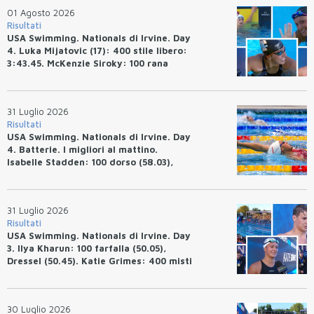
01 Agosto 2026
Risultati
USA Swimming. Nationals di Irvine. Day
4. Luka Mijatovic (17): 400 stile libero:
3:43.45. McKenzie Siroky: 100 rana
(1:05.64), Bottazzo 1:07.19. Alexei
Avakov: 100 rana (58.87).
31 Luglio 2026
Risultati
USA Swimming. Nationals di Irvine. Day
4. Batterie. I migliori al mattino.
Isabelle Stadden: 100 dorso (58.03),
Anita Bottazzo in finale con il quarto
tempo.
31 Luglio 2026
Risultati
USA Swimming. Nationals di Irvine. Day
3. Ilya Kharun: 100 farfalla (50.05),
Dressel (50.45). Katie Grimes: 400 misti
(4:33.26), Ryan Erisman (4:09.57). Anita
Bottazzo terza nei 50 rana (30.51)
30 Luglio 2026