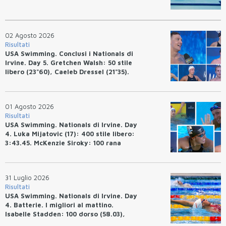
02 Agosto 2026
Risultati
USA Swimming. Conclusi i Nationals di
Irvine. Day 5. Gretchen Walsh: 50 stile
libero (23"60), Caeleb Dressel (21"35).
Ryan Erisman: 800 stile libero (7'43"53)
01 Agosto 2026
Risultati
USA Swimming. Nationals di Irvine. Day
4. Luka Mijatovic (17): 400 stile libero:
3:43.45. McKenzie Siroky: 100 rana
(1:05.64), Bottazzo 1:07.19. Alexei
Avakov: 100 rana (58.87).
31 Luglio 2026
Risultati
USA Swimming. Nationals di Irvine. Day
4. Batterie. I migliori al mattino.
Isabelle Stadden: 100 dorso (58.03),
Anita Bottazzo in finale con il quarto