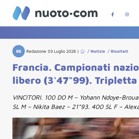
RE
Redazione
03 Luglio 2026
|
/
Notizie
/
Risultati
Francia. Campionati nazion
libero (3'47"99). Triplet
VINCITORI. 100 DO M – Yohann Ndoye-Brouard
SL M – Nikita Baez – 21"93. 400 SL F – Ale