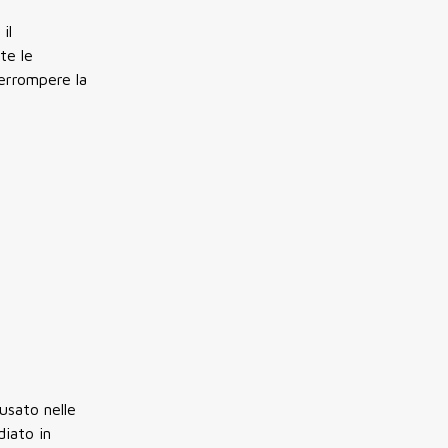
il
te le
terrompere la
cusato nelle
diato in