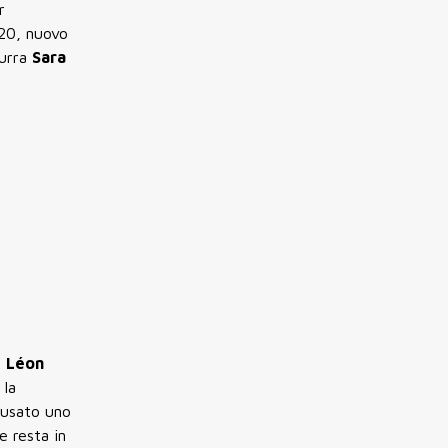
r
20
, nuovo
zurra
Sara
i
Léon
 la
ccusato uno
e resta in