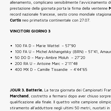
allenamento, complicano sensibilmente l'avvicinamento del
prestazione della giornata porta la firma della ventenne
record nazionale francese, sesto crono mondiale stagiona
Curtis
neo primatista continentale con 27.07.
VINCITORI GIORNO 3
100 FA D – Marie Wattel – 57"90
100 FA U – Michel Arkhangelsky (BRN) – 51"41,
Amaur
50 DO D – Mary-Ambre Moluh – 27"20
200 RA U – Antoine Marc – 2'11"48
400 MX D – Camille Tissandie – 4'44"65
JOUR 3. Batterie.
La terza giornata dei Campionati Franc
Marchand
, costretto a fermarsi dopo aver chiuso sorp
qualificazione alla finale. Il quattro volte campione olim
stiramento all'adduttore negli ultimi 50 metri, nuotati in