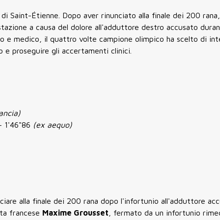
di Saint-Étienne.
Dopo aver rinunciato alla finale dei 200 rana, 
festazione a causa del dolore all'adduttore destro accusato duran
ico e medico, il quattro volte campione olimpico ha scelto di in
e proseguire gli accertamenti clinici.
ancia)
– 1'46"86
(ex aequo)
ciare alla finale dei 200 rana dopo l'infortunio all'adduttore ac
ista francese
Maxime Grousset
, fermato da un infortunio rime