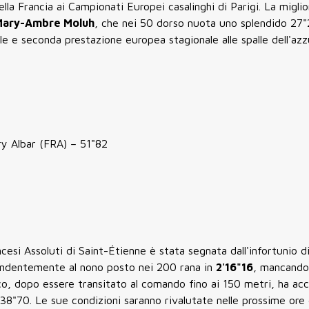
la Francia ai Campionati Europei casalinghi di Parigi. La miglio
Mary-Ambre Moluh
, che nei 50 dorso nuota uno splendido
27"
le e seconda prestazione europea stagionale alle spalle dell'az
y Albar (FRA) – 51"82
esi Assoluti di Saint-Étienne è stata segnata dall'infortunio d
rendentemente al nono posto nei 200 rana in
2'16"16
, mancando
pico, dopo essere transitato al comando fino ai 150 metri, ha a
 38"70. Le sue condizioni saranno rivalutate nelle prossime ore 