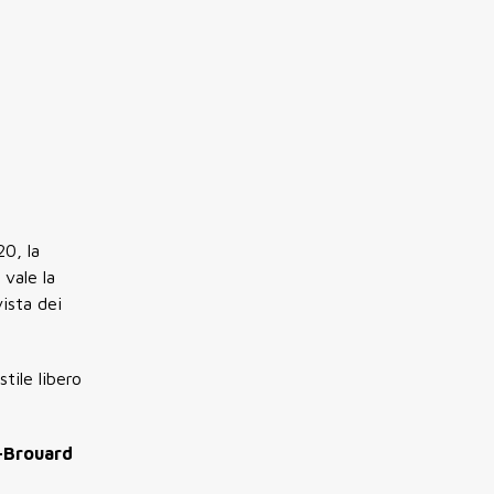
20
, la
 vale la
ista dei
tile libero
-Brouard