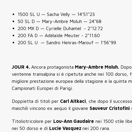
1500 SL U — Sacha Velly — 14'51"23
50 SL D — Mary-Ambre Moluh — 24"68
200 MX D — Cyrielle Duhamel - 2"12.72
200 FA D — Adélaïde Meuter - 2"11.60
200 SL U — Sandro Henras-Marouf — 1'56"99
JOUR 4.
Ancora protagonista
Mary-Ambre Moluh.
Dopo a
ventenne transalpina si è ripetuta anche nei
100 dorso
, 
migliore prestazione europea della stagione
e la
quinta m
Campionati Europei di Parigi.
Doppietta di titoli per
Carl Aitkaci
, che dopo il successo
maschili vincono ex aequo il giovane
Sauveur Cristofini
Titoliotricolore per
Lou-Ann Gaudaire
nei 1500 stile li
nei 50 dorso e di
Lucie Vasquez
nei 200 rana.