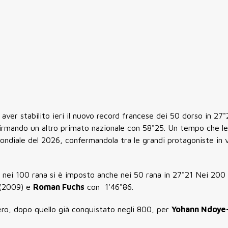
ver stabilito ieri il nuovo record francese dei 50 dorso in
27"
firmando un altro primato nazionale con
58"25
. Un tempo che le
ondiale del 2026
, confermandola tra le grandi protagoniste in v
 nei 100 rana si è imposto anche nei 50 rana in 27"21 Nei 200 s
(2009) e
Roman Fuchs
con 1'46"86.
bero, dopo quello già conquistato negli 800, per
Yohann Ndoye