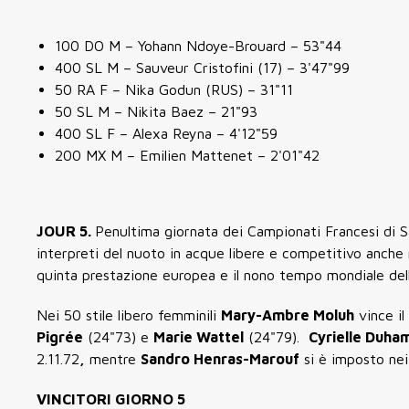
100 DO M – Yohann Ndoye-Brouard – 53"44
400 SL M – Sauveur Cristofini (17) – 3'47"99
50 RA F – Nika Godun (RUS) – 31"11
50 SL M – Nikita Baez – 21"93
400 SL F – Alexa Reyna – 4'12"59
200 MX M – Emilien Mattenet – 2'01"42
JOUR 5.
Penultima giornata dei Campionati Francesi di 
interpreti del nuoto in acque libere e competitivo anche 
quinta prestazione europea e il nono tempo mondiale dell
Nei 50 stile libero femminili
Mary-Ambre Moluh
vince il
Pigrée
(24"73) e
Marie Wattel
(24"79).
Cyrielle Duha
2.11.72
,
mentre
Sandro Henras-Marouf
si è imposto nei
VINCITORI GIORNO 5