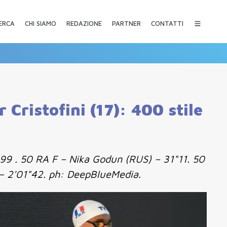
CHI SIAMO
REDAZIONE
PARTNER
CONTATTI
ERCA
 Cristofini (17): 400 stile
99 . 50 RA F – Nika Godun (RUS) – 31"11. 50
 – 2'01"42. ph: DeepBlueMedia.