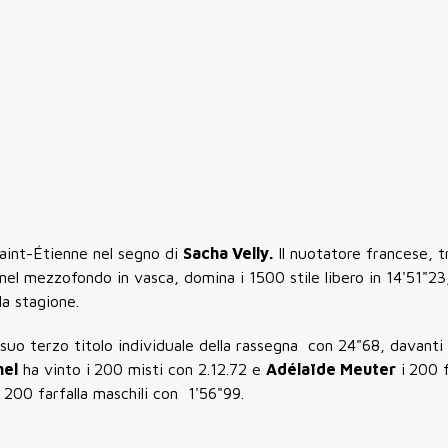
Saint-Étienne nel segno di
Sacha Velly.
Il nuotatore francese, tr
nel mezzofondo in vasca, domina i 1500 stile libero in 14'51"23,
a stagione.
 suo terzo titolo individuale della rassegna con 24"68, davant
mel
ha vinto i
200 misti con 2.12.72 e
Adélaïde Meuter
i
200 f
 200 farfalla maschili con 1'56"99.