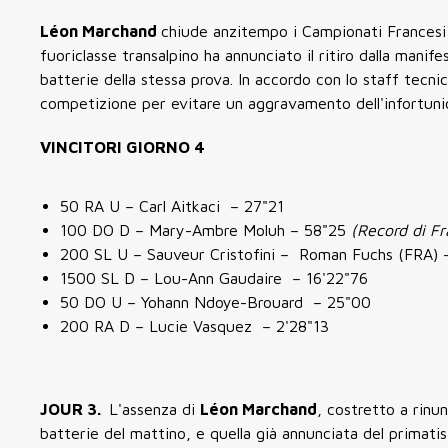
Léon Marchand
chiude anzitempo i Campionati Francesi 
fuoriclasse transalpino ha annunciato il ritiro dalla mani
batterie della stessa prova. In accordo con lo staff tecn
competizione per evitare un aggravamento dell'infortunio 
VINCITORI GIORNO 4
50 RA U – Carl Aitkaci – 27"21
100 DO D – Mary-Ambre Moluh – 58"25
(Record di Fr
200 SL U – Sauveur Cristofini – Roman Fuchs (FRA) 
1500 SL D – Lou-Ann Gaudaire – 16'22"76
50 DO U – Yohann Ndoye-Brouard – 25"00
200 RA D – Lucie Vasquez – 2'28"13
JOUR 3.
L'assenza di
Léon Marchand
, costretto a rinun
batterie del mattino, e quella già annunciata del primat