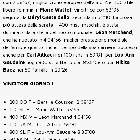
con 2'08"67, miglior crono europeo dell'anno. Nei 100 stile
libero femminili
Marie Wattel
, vincitrice con 53"96
seguita da
Béryl Gastaldello
, seconda in 54"10. La prova
più attesa della serata, i 400 misti maschili, è stata
dominata dalla stella del nuoto mondiale
Léon Marchand
,
che ha nuotato in
4'04"56, miglior prestazione mondiale
dell'anno e quarto miglior tempo della sua carriera. Successi
anche per
Carl Aitkaci
nei 100 rana in 59"81, per
Lou-Ann
Gaudaire
negli 800 stile libero con 8'35"08 e per
Nikita
Baez
nei 50 farfalla in 23"26.
VINCITORI GIORNO 1
200 DO F – Bertille Cousson 2'08"67
100 SL F – Marie Wattel 53"96
400 MX M – Léon Marchand 4'04"56
100 RA M – Carl Aitkaci 59"81
800 SL F – Lou-Ann Gaudaire 8'35"08
50 FA M – Nikita Baez 23"26