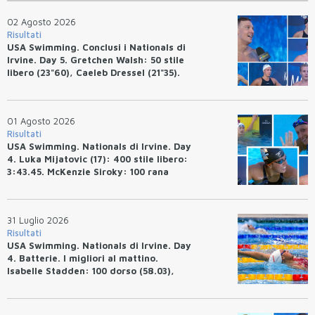
02 Agosto 2026
Risultati
USA Swimming. Conclusi i Nationals di
Irvine. Day 5. Gretchen Walsh: 50 stile
libero (23"60), Caeleb Dressel (21"35).
Ryan Erisman: 800 stile libero (7'43"53)
01 Agosto 2026
Risultati
USA Swimming. Nationals di Irvine. Day
4. Luka Mijatovic (17): 400 stile libero:
3:43.45. McKenzie Siroky: 100 rana
(1:05.64), Bottazzo 1:07.19. Alexei
Avakov: 100 rana (58.87).
31 Luglio 2026
Risultati
USA Swimming. Nationals di Irvine. Day
4. Batterie. I migliori al mattino.
Isabelle Stadden: 100 dorso (58.03),
Anita Bottazzo in finale con il quarto
tempo.