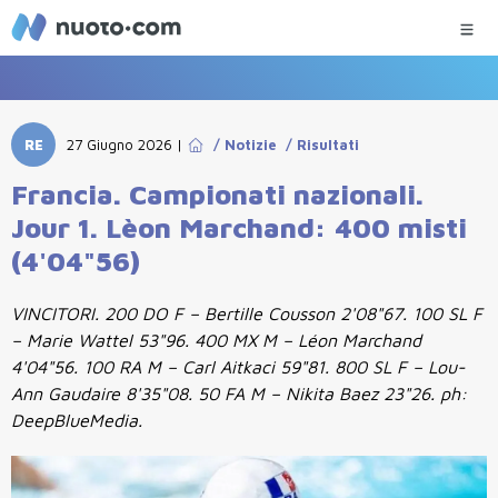
RE
27 Giugno 2026
|
/
Notizie
/
Risultati
Francia. Campionati nazionali.
Jour 1. Lèon Marchand: 400 misti
(4'04"56)
VINCITORI. 200 DO F – Bertille Cousson 2'08"67. 100 SL F
– Marie Wattel 53"96. 400 MX M – Léon Marchand
4'04"56. 100 RA M – Carl Aitkaci 59"81. 800 SL F – Lou-
Ann Gaudaire 8'35"08. 50 FA M – Nikita Baez 23"26. ph:
DeepBlueMedia.