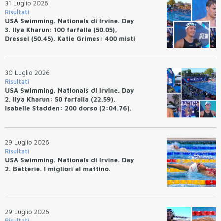
31 Luglio 2026
Risultati
USA Swimming. Nationals di Irvine. Day
3. Ilya Kharun: 100 farfalla (50.05),
Dressel (50.45). Katie Grimes: 400 misti
(4:33.26), Ryan Erisman (4:09.57). Anita
Bottazzo terza nei 50 rana (30.51)
30 Luglio 2026
Risultati
USA Swimming. Nationals di Irvine. Day
2. Ilya Kharun: 50 farfalla (22.59).
Isabelle Stadden: 200 dorso (2:04.76).
Josh Bey: 200 rana (2:07.58)
29 Luglio 2026
Risultati
USA Swimming. Nationals di Irvine. Day
2. Batterie. I migliori al mattino.
29 Luglio 2026
Risultati