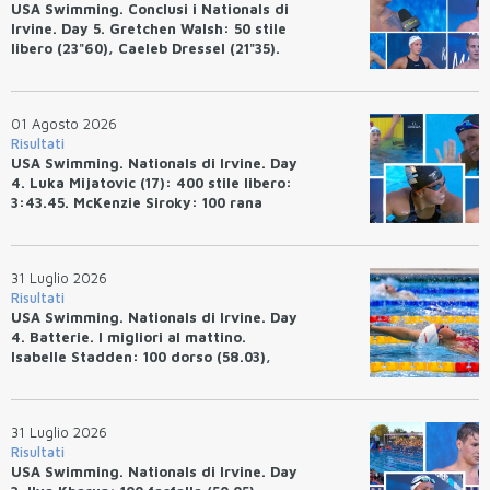
USA Swimming. Conclusi i Nationals di
Irvine. Day 5. Gretchen Walsh: 50 stile
libero (23"60), Caeleb Dressel (21"35).
Ryan Erisman: 800 stile libero (7'43"53)
01 Agosto 2026
Risultati
USA Swimming. Nationals di Irvine. Day
4. Luka Mijatovic (17): 400 stile libero:
3:43.45. McKenzie Siroky: 100 rana
(1:05.64), Bottazzo 1:07.19. Alexei
Avakov: 100 rana (58.87).
31 Luglio 2026
Risultati
USA Swimming. Nationals di Irvine. Day
4. Batterie. I migliori al mattino.
Isabelle Stadden: 100 dorso (58.03),
Anita Bottazzo in finale con il quarto
tempo.
31 Luglio 2026
Risultati
USA Swimming. Nationals di Irvine. Day