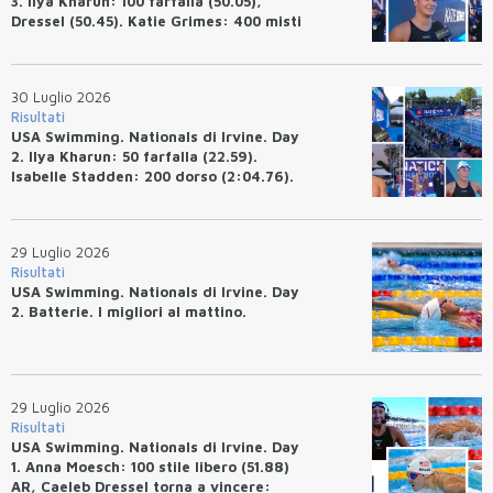
3. Ilya Kharun: 100 farfalla (50.05),
Dressel (50.45). Katie Grimes: 400 misti
(4:33.26), Ryan Erisman (4:09.57). Anita
Bottazzo terza nei 50 rana (30.51)
30 Luglio 2026
Risultati
USA Swimming. Nationals di Irvine. Day
2. Ilya Kharun: 50 farfalla (22.59).
Isabelle Stadden: 200 dorso (2:04.76).
Josh Bey: 200 rana (2:07.58)
29 Luglio 2026
Risultati
USA Swimming. Nationals di Irvine. Day
2. Batterie. I migliori al mattino.
29 Luglio 2026
Risultati
USA Swimming. Nationals di Irvine. Day
1. Anna Moesch: 100 stile libero (51.88)
AR, Caeleb Dressel torna a vincere: