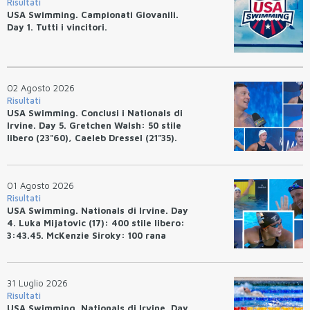
Risultati
USA Swimming. Campionati Giovanili.
Day 1. Tutti i vincitori.
02 Agosto 2026
Risultati
USA Swimming. Conclusi i Nationals di
Irvine. Day 5. Gretchen Walsh: 50 stile
libero (23"60), Caeleb Dressel (21"35).
Ryan Erisman: 800 stile libero (7'43"53)
01 Agosto 2026
Risultati
USA Swimming. Nationals di Irvine. Day
4. Luka Mijatovic (17): 400 stile libero:
3:43.45. McKenzie Siroky: 100 rana
(1:05.64), Bottazzo 1:07.19. Alexei
Avakov: 100 rana (58.87).
31 Luglio 2026
Risultati
USA Swimming. Nationals di Irvine. Day