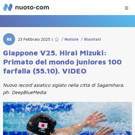
RE
23 Febbraio 2025
|
/
Notizie
/
Risultati
Giappone V25. Hirai Mizuki:
Primato del mondo juniores 100
farfalla (55.10). VIDEO
Nuovo record asiatico siglato nella città di Sagamihara.
ph: DeepBlueMedia