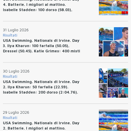
4. Batterie. I migliori al mattino.
Isabelle Stadden: 100 dorso (58.03),
Anita Bottazzo in finale con il quarto
tempo.
31 Luglio 2026
Risultati
USA Swimming. Nationals di Irvine. Day
3. Ilya Kharun: 100 farfalla (50.05),
Dressel (50.45). Katie Grimes: 400 misti
(4:33.26), Ryan Erisman (4:09.57). Anita
Bottazzo terza nei 50 rana (30.51)
30 Luglio 2026
Risultati
USA Swimming. Nationals di Irvine. Day
2. Ilya Kharun: 50 farfalla (22.59).
Isabelle Stadden: 200 dorso (2:04.76).
Josh Bey: 200 rana (2:07.58)
29 Luglio 2026
Risultati
USA Swimming. Nationals di Irvine. Day
2. Batterie. I migliori al mattino.