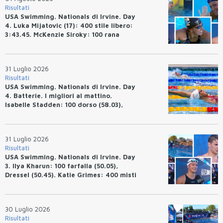
Risultati
USA Swimming. Nationals di Irvine. Day
4. Luka Mijatovic (17): 400 stile libero:
3:43.45. McKenzie Siroky: 100 rana
(1:05.64), Bottazzo 1:07.19. Alexei
Avakov: 100 rana (58.87).
31 Luglio 2026
Risultati
USA Swimming. Nationals di Irvine. Day
4. Batterie. I migliori al mattino.
Isabelle Stadden: 100 dorso (58.03),
Anita Bottazzo in finale con il quarto
tempo.
31 Luglio 2026
Risultati
USA Swimming. Nationals di Irvine. Day
3. Ilya Kharun: 100 farfalla (50.05),
Dressel (50.45). Katie Grimes: 400 misti
(4:33.26), Ryan Erisman (4:09.57). Anita
Bottazzo terza nei 50 rana (30.51)
30 Luglio 2026
Risultati