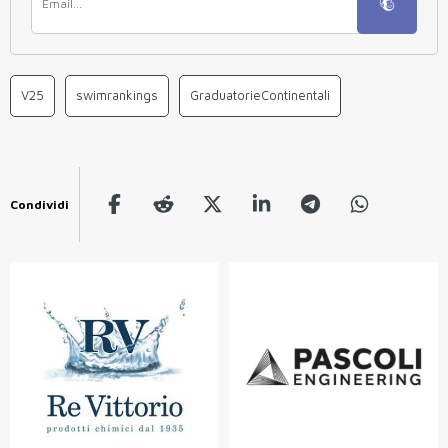
V25
swimrankings
GraduatorieContinentali
Condividi