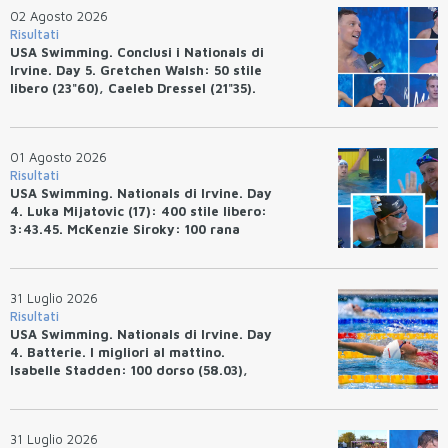
02 Agosto 2026
Risultati
USA Swimming. Conclusi i Nationals di
Irvine. Day 5. Gretchen Walsh: 50 stile
libero (23"60), Caeleb Dressel (21"35).
Ryan Erisman: 800 stile libero (7'43"53)
01 Agosto 2026
Risultati
USA Swimming. Nationals di Irvine. Day
4. Luka Mijatovic (17): 400 stile libero:
3:43.45. McKenzie Siroky: 100 rana
(1:05.64), Bottazzo 1:07.19. Alexei
Avakov: 100 rana (58.87).
31 Luglio 2026
Risultati
USA Swimming. Nationals di Irvine. Day
4. Batterie. I migliori al mattino.
Isabelle Stadden: 100 dorso (58.03),
Anita Bottazzo in finale con il quarto
tempo.
31 Luglio 2026