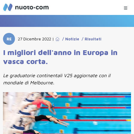
RE
27 Dicembre 2022
|
/
Notizie
/
Risultati
I migliori dell'anno in Europa in
vasca corta.
Le graduatorie continentali V25 aggiornate con il
mondiale di Melbourne.