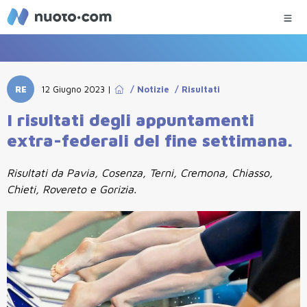
RE
12 Giugno 2023
|
/
Notizie
/
Risultati
I risultati degli appuntamenti
extra-federali del fine settimana.
Risultati da Pavia, Cosenza, Terni, Cremona, Chiasso,
Chieti, Rovereto e Gorizia.