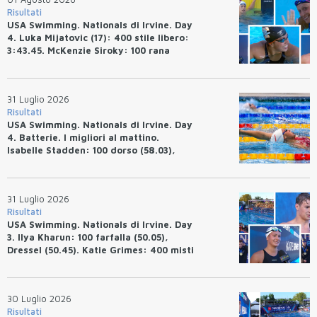
Risultati
USA Swimming. Nationals di Irvine. Day
4. Luka Mijatovic (17): 400 stile libero:
3:43.45. McKenzie Siroky: 100 rana
(1:05.64), Bottazzo 1:07.19. Alexei
Avakov: 100 rana (58.87).
31 Luglio 2026
Risultati
USA Swimming. Nationals di Irvine. Day
4. Batterie. I migliori al mattino.
Isabelle Stadden: 100 dorso (58.03),
Anita Bottazzo in finale con il quarto
tempo.
31 Luglio 2026
Risultati
USA Swimming. Nationals di Irvine. Day
3. Ilya Kharun: 100 farfalla (50.05),
Dressel (50.45). Katie Grimes: 400 misti
(4:33.26), Ryan Erisman (4:09.57). Anita
Bottazzo terza nei 50 rana (30.51)
30 Luglio 2026
Risultati