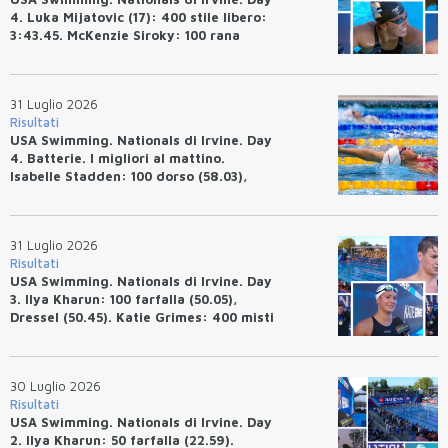
4. Luka Mijatovic (17): 400 stile libero:
3:43.45. McKenzie Siroky: 100 rana
(1:05.64), Bottazzo 1:07.19. Alexei
Avakov: 100 rana (58.87).
31 Luglio 2026
Risultati
USA Swimming. Nationals di Irvine. Day
4. Batterie. I migliori al mattino.
Isabelle Stadden: 100 dorso (58.03),
Anita Bottazzo in finale con il quarto
tempo.
31 Luglio 2026
Risultati
USA Swimming. Nationals di Irvine. Day
3. Ilya Kharun: 100 farfalla (50.05),
Dressel (50.45). Katie Grimes: 400 misti
(4:33.26), Ryan Erisman (4:09.57). Anita
Bottazzo terza nei 50 rana (30.51)
30 Luglio 2026
Risultati
USA Swimming. Nationals di Irvine. Day
2. Ilya Kharun: 50 farfalla (22.59).