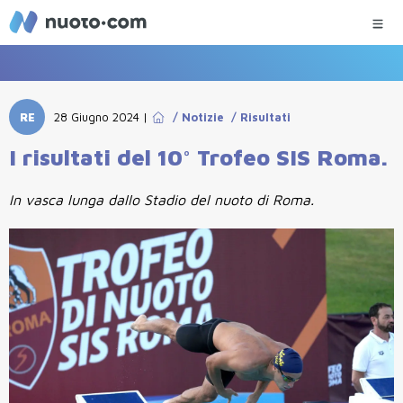
RE
28 Giugno 2024
|
/
Notizie
/
Risultati
I risultati del 10° Trofeo SIS Roma.
In vasca lunga dallo Stadio del nuoto di Roma.