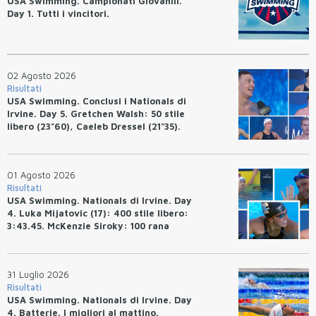
USA Swimming. Campionati Giovanili.
Day 1. Tutti i vincitori.
02 Agosto 2026
Risultati
USA Swimming. Conclusi i Nationals di
Irvine. Day 5. Gretchen Walsh: 50 stile
libero (23"60), Caeleb Dressel (21"35).
Ryan Erisman: 800 stile libero (7'43"53)
01 Agosto 2026
Risultati
USA Swimming. Nationals di Irvine. Day
4. Luka Mijatovic (17): 400 stile libero:
3:43.45. McKenzie Siroky: 100 rana
(1:05.64), Bottazzo 1:07.19. Alexei
Avakov: 100 rana (58.87).
31 Luglio 2026
Risultati
USA Swimming. Nationals di Irvine. Day
4. Batterie. I migliori al mattino.