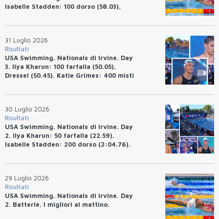
Isabelle Stadden: 100 dorso (58.03),
Anita Bottazzo in finale con il quarto
tempo.
31 Luglio 2026
Risultati
USA Swimming. Nationals di Irvine. Day
3. Ilya Kharun: 100 farfalla (50.05),
Dressel (50.45). Katie Grimes: 400 misti
(4:33.26), Ryan Erisman (4:09.57). Anita
Bottazzo terza nei 50 rana (30.51)
30 Luglio 2026
Risultati
USA Swimming. Nationals di Irvine. Day
2. Ilya Kharun: 50 farfalla (22.59).
Isabelle Stadden: 200 dorso (2:04.76).
Josh Bey: 200 rana (2:07.58)
29 Luglio 2026
Risultati
USA Swimming. Nationals di Irvine. Day
2. Batterie. I migliori al mattino.