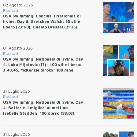
02 Agosto 2026
Risultati
USA Swimming. Conclusi i Nationals di
Irvine. Day 5. Gretchen Walsh: 50 stile
libero (23"60), Caeleb Dressel (21"35).
Ryan Erisman: 800 stile libero (7'43"53)
01 Agosto 2026
Risultati
USA Swimming. Nationals di Irvine. Day
4. Luka Mijatovic (17): 400 stile libero:
3:43.45. McKenzie Siroky: 100 rana
(1:05.64), Bottazzo 1:07.19. Alexei
Avakov: 100 rana (58.87).
31 Luglio 2026
Risultati
USA Swimming. Nationals di Irvine. Day
4. Batterie. I migliori al mattino.
Isabelle Stadden: 100 dorso (58.03),
Anita Bottazzo in finale con il quarto
tempo.
31 Luglio 2026