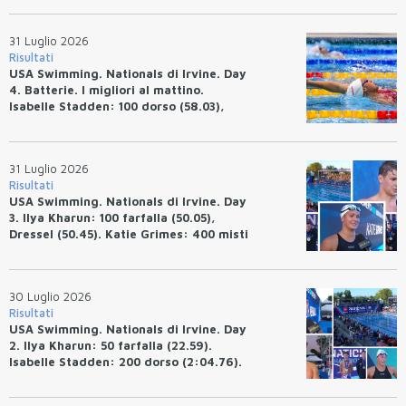
Avakov: 100 rana (58.87).
31 Luglio 2026
Risultati
USA Swimming. Nationals di Irvine. Day
4. Batterie. I migliori al mattino.
Isabelle Stadden: 100 dorso (58.03),
Anita Bottazzo in finale con il quarto
tempo.
31 Luglio 2026
Risultati
USA Swimming. Nationals di Irvine. Day
3. Ilya Kharun: 100 farfalla (50.05),
Dressel (50.45). Katie Grimes: 400 misti
(4:33.26), Ryan Erisman (4:09.57). Anita
Bottazzo terza nei 50 rana (30.51)
30 Luglio 2026
Risultati
USA Swimming. Nationals di Irvine. Day
2. Ilya Kharun: 50 farfalla (22.59).
Isabelle Stadden: 200 dorso (2:04.76).
Josh Bey: 200 rana (2:07.58)