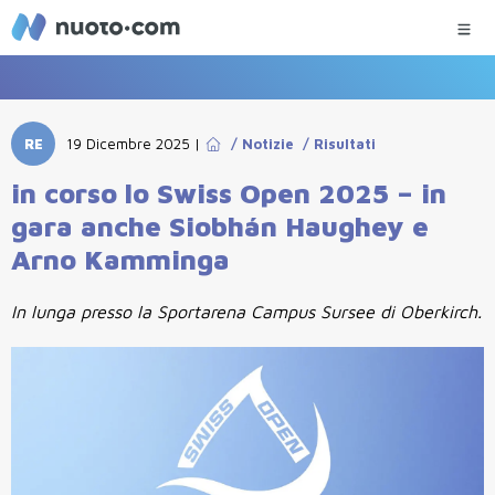
RE
19 Dicembre 2025
|
/
Notizie
/
Risultati
in corso lo Swiss Open 2025 – in
gara anche Siobhán Haughey e
Arno Kamminga
In lunga presso la Sportarena Campus Sursee di Oberkirch.