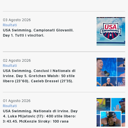
03 Agosto 2026
Risultati
USA Swimming. Campionati Giovanili.
Day 1. Tutti i vincitori.
02 Agosto 2026
Risultati
USA Swimming. Conclusi i Nationals di
Irvine. Day 5. Gretchen Walsh: 50 stile
libero (23"60), Caeleb Dressel (21"35).
Ryan Erisman: 800 stile libero (7'43"53)
01 Agosto 2026
Risultati
USA Swimming. Nationals di Irvine. Day
4. Luka Mijatovic (17): 400 stile libero:
3:43.45. McKenzie Siroky: 100 rana
(1:05.64), Bottazzo 1:07.19. Alexei