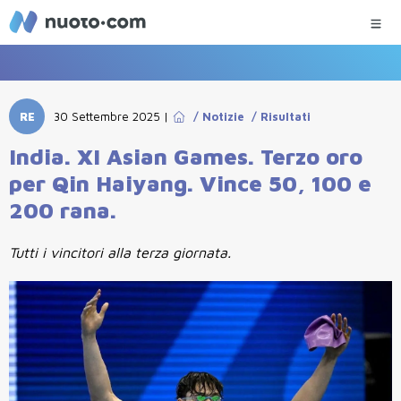
RE
30 Settembre 2025
|
/
Notizie
/
Risultati
India. XI Asian Games. Terzo oro
per Qin Haiyang. Vince 50, 100 e
200 rana.
Tutti i vincitori alla terza giornata.