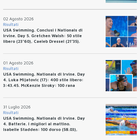
02 Agosto 2026
Risultati
USA Swimming. Conclusi i Nationals di
Irvine. Day 5. Gretchen Walsh: 50 stile
libero (23"60), Caeleb Dressel (21"35).
Ryan Erisman: 800 stile libero (7'43"53)
01 Agosto 2026
Risultati
USA Swimming. Nationals di Irvine. Day
4. Luka Mijatovic (17): 400 stile libero:
3:43.45. McKenzie Siroky: 100 rana
(1:05.64), Bottazzo 1:07.19. Alexei
Avakov: 100 rana (58.87).
31 Luglio 2026
Risultati
USA Swimming. Nationals di Irvine. Day
4. Batterie. I migliori al mattino.
Isabelle Stadden: 100 dorso (58.03),
Anita Bottazzo in finale con il quarto