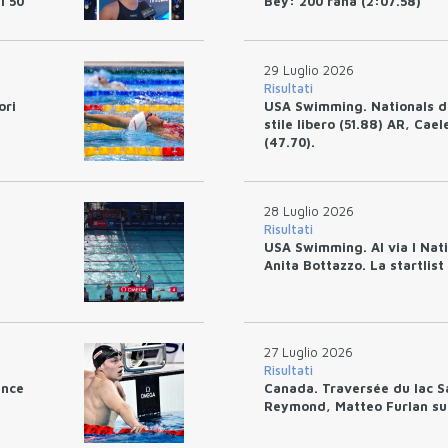
i 50
Bey: 200 rana (2:07.58)
29 Luglio 2026
Risultati
ori
USA Swimming. Nationals di
stile libero (51.88) AR, Cae
(47.70).
28 Luglio 2026
Risultati
USA Swimming. Al via I Nati
Anita Bottazzo. La startlist
27 Luglio 2026
Risultati
ince
Canada. Traversée du lac S
Reymond, Matteo Furlan sul