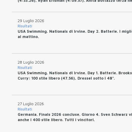
(4:33.26), Ryan Erisman (4:09.57). Anita Bottazzo terza ne
rana (30.51)
29 Luglio 2026
Risultati
USA Swimming. Nationals di Irvine. Day 2. Batterie. I migli
al mattino.
28 Luglio 2026
Risultati
USA Swimming. Nationals di Irvine. Day 1. Batterie. Brooks
Curry: 100 stile libero (47.56), Dressel sotto i 48".
27 Luglio 2026
Risultati
Germania. Finals 2026 concluse. Giorno 4. Sven Schwarz v
anche i 400 stile libero. Tutti i vincitori.