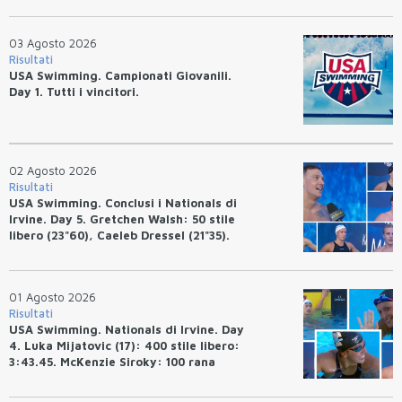
03 Agosto 2026
Risultati
USA Swimming. Campionati Giovanili.
Day 1. Tutti i vincitori.
02 Agosto 2026
Risultati
USA Swimming. Conclusi i Nationals di
Irvine. Day 5. Gretchen Walsh: 50 stile
libero (23"60), Caeleb Dressel (21"35).
Ryan Erisman: 800 stile libero (7'43"53)
01 Agosto 2026
Risultati
USA Swimming. Nationals di Irvine. Day
4. Luka Mijatovic (17): 400 stile libero:
3:43.45. McKenzie Siroky: 100 rana
(1:05.64), Bottazzo 1:07.19. Alexei
Avakov: 100 rana (58.87).