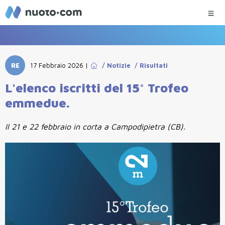
RE
17 Febbraio 2026
|
/
Notizie
/
Risultati
L'elenco iscritti del 15° Trofeo
emmedue.
Il 21 e 22 febbraio in corta a Campodipietra (CB).