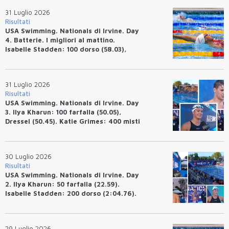
31 Luglio 2026
Risultati
USA Swimming. Nationals di Irvine. Day
4. Batterie. I migliori al mattino.
Isabelle Stadden: 100 dorso (58.03),
Anita Bottazzo in finale con il quarto
tempo.
31 Luglio 2026
Risultati
USA Swimming. Nationals di Irvine. Day
3. Ilya Kharun: 100 farfalla (50.05),
Dressel (50.45). Katie Grimes: 400 misti
(4:33.26), Ryan Erisman (4:09.57). Anita
Bottazzo terza nei 50 rana (30.51)
30 Luglio 2026
Risultati
USA Swimming. Nationals di Irvine. Day
2. Ilya Kharun: 50 farfalla (22.59).
Isabelle Stadden: 200 dorso (2:04.76).
Josh Bey: 200 rana (2:07.58)
29 Luglio 2026