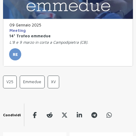
09 Gennaio 2025
Meeting
14° Trofeo emmedue
L'8 e 9 marzo in corta a Campodipietra (CB).
RE
V25
Emmedue
XV
Condividi