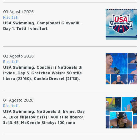
03 Agosto 2026
Risultati
USA Swimming. Campionati Giovanili.
Day 1. Tutti i vincitori.
02 Agosto 2026
Risultati
USA Swimming. Conclusi i Nationals di
Irvine. Day 5. Gretchen Walsh: 50 stile
libero (23"60), Caeleb Dressel (21"35).
Ryan Erisman: 800 stile libero (7'43"53)
01 Agosto 2026
Risultati
USA Swimming. Nationals di Irvine. Day
4. Luka Mijatovic (17): 400 stile libero:
3:43.45. McKenzie Siroky: 100 rana
(1:05.64), Bottazzo 1:07.19. Alexei
Avakov: 100 rana (58.87).