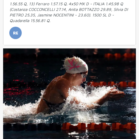
1.56.55 Q, 13) Ferraro 1.57.15 Q. 4x50 MX D - ITALIA 1.45.98 Q
(Costanza COCCONCELLI 27.14, Anita BOTTAZZO 29.89, Silvia DI
PIETRO 25.35, Jasmine NOCENTINI - 23.60). 1500 SL D -
Quadarella 15.56.81 Q.
RE