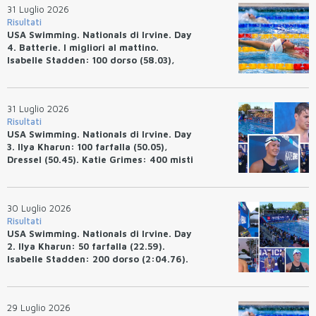
31 Luglio 2026
Risultati
USA Swimming. Nationals di Irvine. Day
4. Batterie. I migliori al mattino.
Isabelle Stadden: 100 dorso (58.03),
Anita Bottazzo in finale con il quarto
tempo.
31 Luglio 2026
Risultati
USA Swimming. Nationals di Irvine. Day
3. Ilya Kharun: 100 farfalla (50.05),
Dressel (50.45). Katie Grimes: 400 misti
(4:33.26), Ryan Erisman (4:09.57). Anita
Bottazzo terza nei 50 rana (30.51)
30 Luglio 2026
Risultati
USA Swimming. Nationals di Irvine. Day
2. Ilya Kharun: 50 farfalla (22.59).
Isabelle Stadden: 200 dorso (2:04.76).
Josh Bey: 200 rana (2:07.58)
29 Luglio 2026