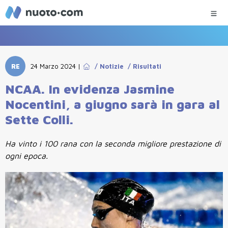
RE
24 Marzo 2024
|
/
Notizie
/
Risultati
NCAA. In evidenza Jasmine
Nocentini, a giugno sarà in gara al
Sette Colli.
Ha vinto i 100 rana con la seconda migliore prestazione di
ogni epoca.