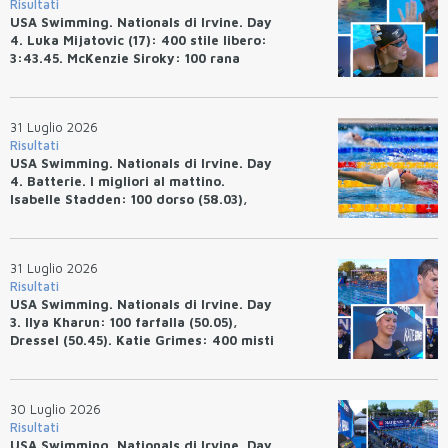
Risultati
USA Swimming. Nationals di Irvine. Day
4. Luka Mijatovic (17): 400 stile libero:
3:43.45. McKenzie Siroky: 100 rana
(1:05.64), Bottazzo 1:07.19. Alexei
Avakov: 100 rana (58.87).
31 Luglio 2026
Risultati
USA Swimming. Nationals di Irvine. Day
4. Batterie. I migliori al mattino.
Isabelle Stadden: 100 dorso (58.03),
Anita Bottazzo in finale con il quarto
tempo.
31 Luglio 2026
Risultati
USA Swimming. Nationals di Irvine. Day
3. Ilya Kharun: 100 farfalla (50.05),
Dressel (50.45). Katie Grimes: 400 misti
(4:33.26), Ryan Erisman (4:09.57). Anita
Bottazzo terza nei 50 rana (30.51)
30 Luglio 2026
Risultati
USA Swimming. Nationals di Irvine. Day