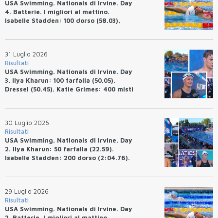
USA Swimming. Nationals di Irvine. Day
4. Batterie. I migliori al mattino.
Isabelle Stadden: 100 dorso (58.03),
Anita Bottazzo in finale con il quarto
tempo.
31 Luglio 2026
Risultati
USA Swimming. Nationals di Irvine. Day
3. Ilya Kharun: 100 farfalla (50.05),
Dressel (50.45). Katie Grimes: 400 misti
(4:33.26), Ryan Erisman (4:09.57). Anita
Bottazzo terza nei 50 rana (30.51)
30 Luglio 2026
Risultati
USA Swimming. Nationals di Irvine. Day
2. Ilya Kharun: 50 farfalla (22.59).
Isabelle Stadden: 200 dorso (2:04.76).
Josh Bey: 200 rana (2:07.58)
29 Luglio 2026
Risultati
USA Swimming. Nationals di Irvine. Day
2. Batterie. I migliori al mattino.