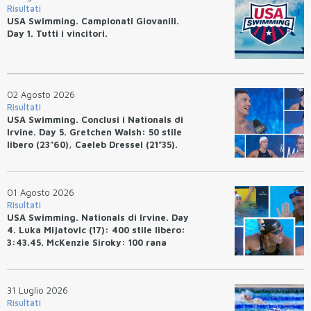
Risultati
USA Swimming. Campionati Giovanili.
Day 1. Tutti i vincitori.
02 Agosto 2026
Risultati
USA Swimming. Conclusi i Nationals di
Irvine. Day 5. Gretchen Walsh: 50 stile
libero (23"60), Caeleb Dressel (21"35).
Ryan Erisman: 800 stile libero (7'43"53)
01 Agosto 2026
Risultati
USA Swimming. Nationals di Irvine. Day
4. Luka Mijatovic (17): 400 stile libero:
3:43.45. McKenzie Siroky: 100 rana
(1:05.64), Bottazzo 1:07.19. Alexei
Avakov: 100 rana (58.87).
31 Luglio 2026
Risultati