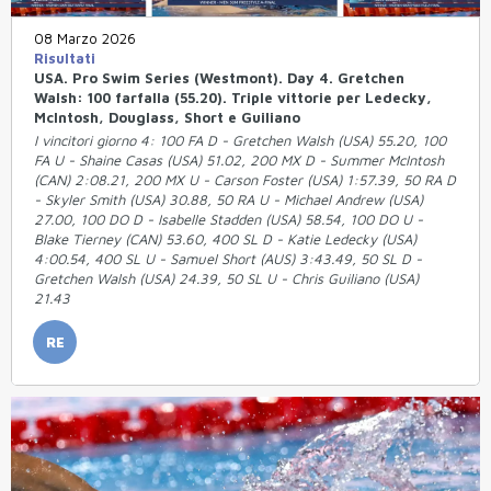
08 Marzo 2026
Risultati
USA. Pro Swim Series (Westmont). Day 4. Gretchen
Walsh: 100 farfalla (55.20). Triple vittorie per Ledecky,
McIntosh, Douglass, Short e Guiliano
I vincitori giorno 4: 100 FA D - Gretchen Walsh (USA) 55.20, 100
FA U - Shaine Casas (USA) 51.02, 200 MX D - Summer McIntosh
(CAN) 2:08.21, 200 MX U - Carson Foster (USA) 1:57.39, 50 RA D
- Skyler Smith (USA) 30.88, 50 RA U - Michael Andrew (USA)
27.00, 100 DO D - Isabelle Stadden (USA) 58.54, 100 DO U -
Blake Tierney (CAN) 53.60, 400 SL D - Katie Ledecky (USA)
4:00.54, 400 SL U - Samuel Short (AUS) 3:43.49, 50 SL D -
Gretchen Walsh (USA) 24.39, 50 SL U - Chris Guiliano (USA)
21.43
RE