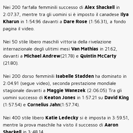
Nei 200 farfalla femminili successo di
Alex Shackell
in
2:07.37, mentre tra gli uomini si è imposto il canadese
Ilya
Kharun
in 1:54.96 davanti a
Dare Rose
(1:56.31), a fondo
pagina il video.
Nei 50 stile libero maschili vittoria della rivelazione
internazionale degli ulitimi mesi
Van Mathias
in 21.62,
davanti a
Michael Andrew
(21.78) e
Quintin McCarty
(21.80).
Nei 200 dorso femminili
Isabelle Stadden
ha dominato in
2:04.91 (segue video), seconda prestazione mondiale
stagionale davanti a
Maggie Wanezek
(2:06.05) Tra gli
uomini successo di
Keaton Jones
in 1:57.21 su
David King
(1:57.54) e
Cornelius Jahn
(1:57.74).
Nei 400 stile libero
Katie Ledecky
si è imposta in 3:59.51,
mentre la prova maschile ha visto il successo di
Aaron
Shackell
in 3:48.14.