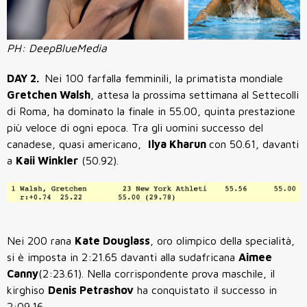
PH: DeepBlueMedia
DAY 2.
Nei 100 farfalla femminili, la primatista mondiale
Gretchen Walsh
, attesa la prossima settimana al Settecolli
di Roma, ha dominato la finale in 55.00, quinta prestazione
più veloce di ogni epoca. Tra gli uomini successo del
canadese, quasi americano,
Ilya Kharun
con 50.61, davanti
a
Kaii Winkler
(50.92).
Nei 200 rana
Kate Douglass
, oro olimpico della specialità,
si è imposta in 2:21.65 davanti alla sudafricana
Aimee
Canny
(2:23.61). Nella corrispondente prova maschile, il
kirghiso
Denis Petrashov
ha conquistato il successo in
2:09.16.