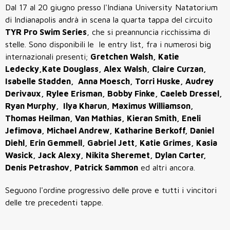
Dal 17 al 20 giugno presso l'Indiana University Natatorium
di Indianapolis andrà in scena la quarta tappa del circuito
TYR Pro Swim Series
, che si preannuncia ricchissima di
stelle. Sono disponibili le le entry list, fra i numerosi big
internazionali presenti;
Gretchen Walsh, Katie
Ledecky,Kate Douglass, Alex Walsh, Claire Curzan,
Isabelle Stadden, Anna Moesch, Torri Huske, Audrey
Derivaux, Rylee Erisman, Bobby Finke, Caeleb Dressel,
Ryan Murphy, Ilya Kharun, Maximus Williamson,
Thomas Heilman, Van Mathias,
Kieran Smith, Eneli
Jefimova, Michael Andrew, Katharine Berkoff, Daniel
Diehl, Erin Gemmell, Gabriel Jett, Katie Grimes, Kasia
Wasick, Jack Alexy, Nikita Sheremet, Dylan Carter,
Denis Petrashov, Patrick Sammon
ed altri ancora.
Seguono l'ordine progressivo delle prove e tutti i vincitori
delle tre precedenti tappe.