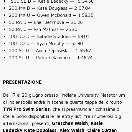
1500 SL D — Katie Ledecky — 15:34.66
200 MX D — Kate Douglass — 2:07.04
200 MX U — Owen McDonald — 1:58.35
50 RA D — Eneli Jefimova — 30.26
50 RA U — Van Mathias — 26.30
100 DO D — Isabelle Stadden — 58.01
100 DO U — Ryan Murphy — 52.80
200 SL D — Anna Peplowski — 1:55.67
200 SL U — Patrick Sammon — 1:46.24
PRESENTAZIONE
Dal 17 al 20 giugno presso l'Indiana University Natatorium
di Indianapolis andrà in scena la quarta tappa del circuito
TYR Pro Swim Series
, che si preannuncia ricchissima di
stelle. Sono disponibili le le entry list, fra i numerosi big
internazionali presenti;
Gretchen Walsh, Katie
Ledecky,Kate Douglass, Alex Walsh, Claire Curzan,