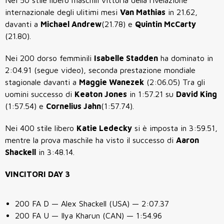
Nei 50 stile libero maschili vittoria della rivelazione
internazionale degli ulitimi mesi
Van Mathias
in 21.62,
davanti a
Michael Andrew
(21.78) e
Quintin McCarty
(21.80).
Nei 200 dorso femminili
Isabelle Stadden
ha dominato in
2:04.91 (segue video), seconda prestazione mondiale
stagionale davanti a
Maggie Wanezek
(2:06.05) Tra gli
uomini successo di
Keaton Jones
in 1:57.21 su
David King
(1:57.54) e
Cornelius Jahn
(1:57.74).
Nei 400 stile libero
Katie Ledecky
si è imposta in 3:59.51,
mentre la prova maschile ha visto il successo di
Aaron
Shackell
in 3:48.14.
VINCITORI DAY 3
200 FA D — Alex Shackell (USA) — 2:07.37
200 FA U — Ilya Kharun (CAN) — 1:54.96