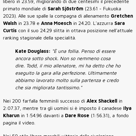
libero in 23.59, migliorando di due centesimi il precedente
primato mondiale di
Sarah Sjöström
(23.61 -
Fukuoka
2023
). Alle sue spalle la compagna di allenamento
Gretchen
Walsh
in 23.78 e
Anna Moesch
in 24.20. L'azzurra
Sara
Curtis
con il suo 24.29 slitta in ottava posizione nell'attuale
ranking stagionale della specialità.
Kate Douglass:
"È una follia. Penso di essere
ancora sotto shock. Non so nemmeno cosa
dire. Todd, il mio allenatore, mi ha detto che ho
eseguito la gara alla perfezione. Ultimamente
abbiamo lavorato molto sulla partenza e credo
che sia migliorata tantissimo."
Nei 200 farfalla femminili successo di
Alex Shackell
in
2:07.37, mentre tra gli uomini si è imposto il canadese
Ilya
Kharun
in 1:54.96 davanti a
Dare Rose
(1:56.31), a fondo
pagina il video.