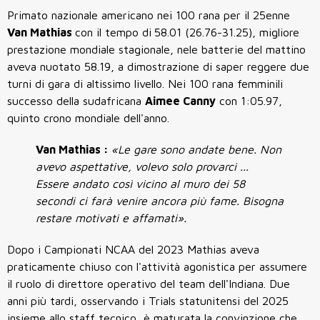
Primato nazionale americano nei 100 rana per il 25enne
Van Mathias
con il tempo di
58.01 (26.76-31.25), migliore
prestazione mondiale stagionale, nele batterie del mattino
aveva nuotato 58.19, a dimostrazione di saper reggere due
turni di gara di altissimo livello. Nei 100 rana femminili
successo della sudafricana
Aimee Canny
con 1:05.97,
quinto crono mondiale dell'anno.
Van Mathias :
«Le gare sono andate bene. Non
avevo aspettative, volevo solo provarci ...
Essere andato così vicino al muro dei 58
secondi ci farà venire ancora più fame. Bisogna
restare motivati e affamati».
Dopo i Campionati NCAA del 2023 Mathias aveva
praticamente chiuso con l'attività agonistica per assumere
il ruolo di direttore operativo del team dell'Indiana. Due
anni più tardi, osservando i Trials statunitensi del 2025
insieme allo staff tecnico, è maturata la convinzione che