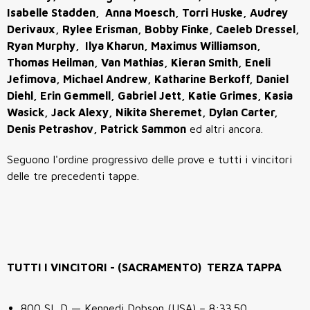
Isabelle Stadden, Anna Moesch, Torri Huske, Audrey
Derivaux, Rylee Erisman, Bobby Finke, Caeleb Dressel,
Ryan Murphy, Ilya Kharun, Maximus Williamson,
Thomas Heilman, Van Mathias,
Kieran Smith, Eneli
Jefimova, Michael Andrew, Katharine Berkoff, Daniel
Diehl, Erin Gemmell, Gabriel Jett, Katie Grimes, Kasia
Wasick, Jack Alexy, Nikita Sheremet, Dylan Carter,
Denis Petrashov, Patrick Sammon
ed altri ancora.
Seguono l'ordine progressivo delle prove e tutti i vincitori
delle tre precedenti tappe.
TUTTI I VINCITORI - (SACRAMENTO) TERZA TAPPA
800 SL D — Kennedi Dobson (USA) – 8:33.50