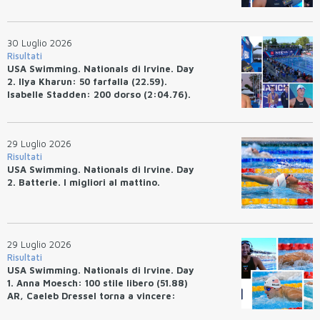
(4:33.26), Ryan Erisman (4:09.57). Anita
Bottazzo terza nei 50 rana (30.51)
30 Luglio 2026
Risultati
USA Swimming. Nationals di Irvine. Day
2. Ilya Kharun: 50 farfalla (22.59).
Isabelle Stadden: 200 dorso (2:04.76).
Josh Bey: 200 rana (2:07.58)
29 Luglio 2026
Risultati
USA Swimming. Nationals di Irvine. Day
2. Batterie. I migliori al mattino.
29 Luglio 2026
Risultati
USA Swimming. Nationals di Irvine. Day
1. Anna Moesch: 100 stile libero (51.88)
AR, Caeleb Dressel torna a vincere:
(47.70).