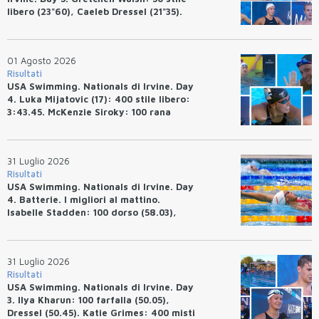
libero (23"60), Caeleb Dressel (21"35).
Ryan Erisman: 800 stile libero (7'43"53)
01 Agosto 2026
Risultati
USA Swimming. Nationals di Irvine. Day
4. Luka Mijatovic (17): 400 stile libero:
3:43.45. McKenzie Siroky: 100 rana
(1:05.64), Bottazzo 1:07.19. Alexei
Avakov: 100 rana (58.87).
31 Luglio 2026
Risultati
USA Swimming. Nationals di Irvine. Day
4. Batterie. I migliori al mattino.
Isabelle Stadden: 100 dorso (58.03),
Anita Bottazzo in finale con il quarto
tempo.
31 Luglio 2026
Risultati
USA Swimming. Nationals di Irvine. Day
3. Ilya Kharun: 100 farfalla (50.05),
Dressel (50.45). Katie Grimes: 400 misti