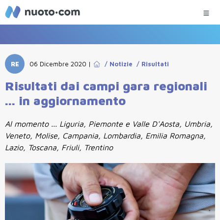
RE
06 Dicembre 2020
|
/
Notizie
/
Risultati
Risultati dai campi gara regionali
... in aggiornamento
Al momento ... Liguria, Piemonte e Valle D'Aosta, Umbria,
Veneto, Molise, Campania, Lombardia, Emilia Romagna,
Lazio, Toscana, Friuli, Trentino