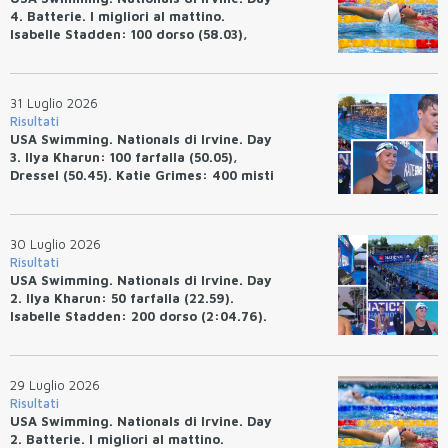
4. Batterie. I migliori al mattino.
Isabelle Stadden: 100 dorso (58.03),
Anita Bottazzo in finale con il quarto
tempo.
31 Luglio 2026
Risultati
USA Swimming. Nationals di Irvine. Day
3. Ilya Kharun: 100 farfalla (50.05),
Dressel (50.45). Katie Grimes: 400 misti
(4:33.26), Ryan Erisman (4:09.57). Anita
Bottazzo terza nei 50 rana (30.51)
30 Luglio 2026
Risultati
USA Swimming. Nationals di Irvine. Day
2. Ilya Kharun: 50 farfalla (22.59).
Isabelle Stadden: 200 dorso (2:04.76).
Josh Bey: 200 rana (2:07.58)
29 Luglio 2026
Risultati
USA Swimming. Nationals di Irvine. Day
2. Batterie. I migliori al mattino.