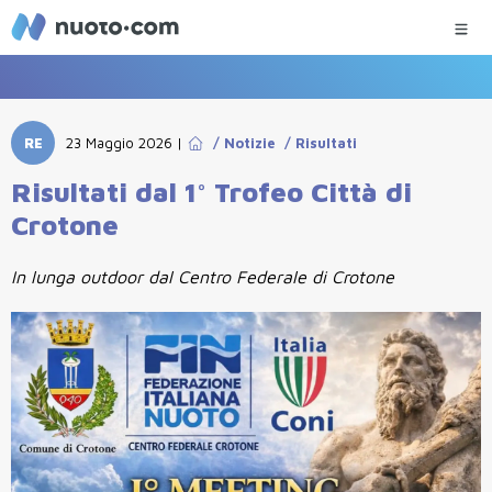
RE
23 Maggio 2026
|
/
Notizie
/
Risultati
Risultati dal 1° Trofeo Città di
Crotone
In lunga outdoor dal Centro Federale di Crotone