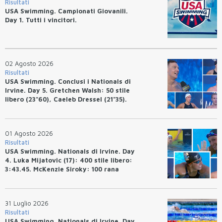
Risultati
USA Swimming. Campionati Giovanili.
Day 1. Tutti i vincitori.
02 Agosto 2026
Risultati
USA Swimming. Conclusi i Nationals di
Irvine. Day 5. Gretchen Walsh: 50 stile
libero (23"60), Caeleb Dressel (21"35).
Ryan Erisman: 800 stile libero (7'43"53)
01 Agosto 2026
Risultati
USA Swimming. Nationals di Irvine. Day
4. Luka Mijatovic (17): 400 stile libero:
3:43.45. McKenzie Siroky: 100 rana
(1:05.64), Bottazzo 1:07.19. Alexei
Avakov: 100 rana (58.87).
31 Luglio 2026
Risultati
USA Swimming. Nationals di Irvine. Day