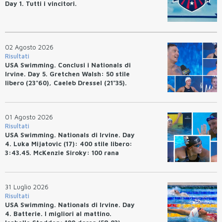
Day 1. Tutti i vincitori.
02 Agosto 2026
Risultati
USA Swimming. Conclusi i Nationals di
Irvine. Day 5. Gretchen Walsh: 50 stile
libero (23"60), Caeleb Dressel (21"35).
Ryan Erisman: 800 stile libero (7'43"53)
01 Agosto 2026
Risultati
USA Swimming. Nationals di Irvine. Day
4. Luka Mijatovic (17): 400 stile libero:
3:43.45. McKenzie Siroky: 100 rana
(1:05.64), Bottazzo 1:07.19. Alexei
Avakov: 100 rana (58.87).
31 Luglio 2026
Risultati
USA Swimming. Nationals di Irvine. Day
4. Batterie. I migliori al mattino.