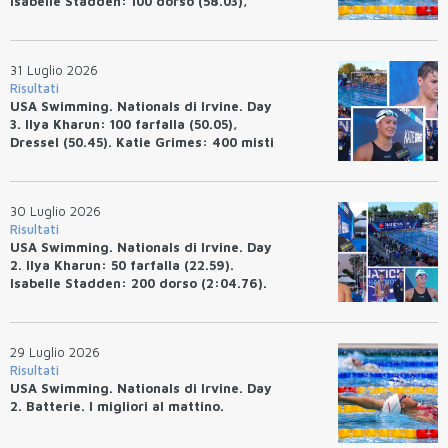
Isabelle Stadden: 100 dorso (58.03),
Anita Bottazzo in finale con il quarto
tempo.
31 Luglio 2026
Risultati
USA Swimming. Nationals di Irvine. Day
3. Ilya Kharun: 100 farfalla (50.05),
Dressel (50.45). Katie Grimes: 400 misti
(4:33.26), Ryan Erisman (4:09.57). Anita
Bottazzo terza nei 50 rana (30.51)
30 Luglio 2026
Risultati
USA Swimming. Nationals di Irvine. Day
2. Ilya Kharun: 50 farfalla (22.59).
Isabelle Stadden: 200 dorso (2:04.76).
Josh Bey: 200 rana (2:07.58)
29 Luglio 2026
Risultati
USA Swimming. Nationals di Irvine. Day
2. Batterie. I migliori al mattino.