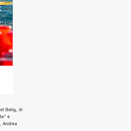
l Belig, di
te” è
a, Andrea