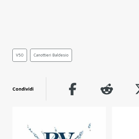
V50
Canottieri Baldesio
Condividi