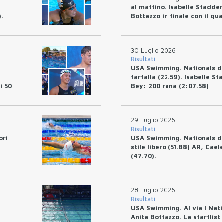
al mattino. Isabelle Stadden
).
Bottazzo in finale con il qu
30 Luglio 2026
Risultati
USA Swimming. Nationals di 
farfalla (22.59). Isabelle S
i 50
Bey: 200 rana (2:07.58)
29 Luglio 2026
Risultati
ori
USA Swimming. Nationals di
stile libero (51.88) AR, Cae
(47.70).
28 Luglio 2026
Risultati
USA Swimming. Al via I Nati
Anita Bottazzo. La startlist