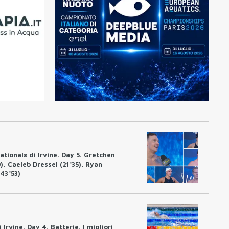
tionals di Irvine. Day 5. Gretchen
0), Caeleb Dressel (21"35). Ryan
'43"53)
rvine. Day 4. Batterie. I migliori