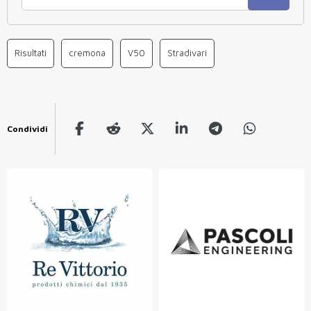
Risultati
cremona
V50
Stradivari
Condividi