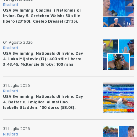
Risultati
USA Swimming. Conclusi i Nationals di
Irvine. Day 5. Gretchen Walsh: 50 stile
libero (23"60), Caeleb Dressel (21"35).
Ryan Erisman: 800 stile libero (7'43"53)
01 Agosto 2026
Risultati
USA Swimming. Nationals di Irvine. Day
4. Luka Mijatovic (17): 400 stile libero:
3:43.45. McKenzie Siroky: 100 rana
(1:05.64), Bottazzo 1:07.19. Alexei
Avakov: 100 rana (58.87).
31 Luglio 2026
Risultati
USA Swimming. Nationals di Irvine. Day
4. Batterie. I migliori al mattino.
Isabelle Stadden: 100 dorso (58.03),
Anita Bottazzo in finale con il quarto
tempo.
31 Luglio 2026
Risultati