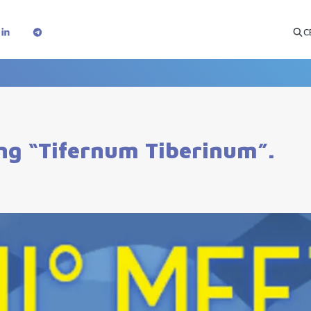
C
ing “Tifernum Tiberinum”.